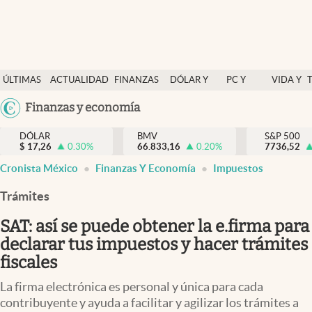
Últimas Noticias
ÚLTIMAS
ACTUALIDAD
FINANZAS
DÓLAR Y
PC Y
VIDA Y
Actualidad
NOTICIAS
Y
MERCADOS
CELULAR
ESTILO
Argentina
Finanzas y economía
Finanzas y economía
ECONOMÍA
España
Dólar y mercados
DÓLAR
BMV
S&P 500
$
17,26
0.30
%
66.833,16
0.20
%
México
7736,52
Internacionales
Cronista México
Finanzas Y Economía
Impuestos
USA
Opinión
Colombia
Trámites
Uruguay
Brand Strategy
SAT: así se puede obtener la e.firma para
Pc y celular
declarar tus impuestos y hacer trámites
fiscales
Vida y estilo
La firma electrónica es personal y única para cada
Tv
contribuyente y ayuda a facilitar y agilizar los trámites a