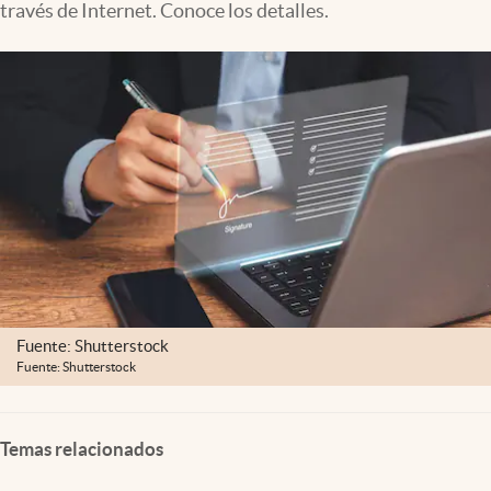
través de Internet. Conoce los detalles.
Clima
Espiritualidad
Mediakit
abre en nueva pestaña
México
Fuente: Shutterstock
Fuente: Shutterstock
Temas relacionados