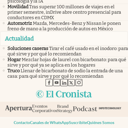
psicología y la IA
Movilidad
Tras superar 100 millones de viajes en el
primer semestre, inDrive abre centro presencial para
conductores en CDMX
Automotriz
Mazda, Mercedes-Benz y Nissan le ponen
freno de mano a la producción de autos en México
Actualidad
Soluciones caseras
Tirar el café usado en el inodoro: para
qué sirve y por qué lo recomiendan
Hogar
Mezclar hojas de laurel con bicarbonato: para qué
sirve y por qué ya se aplica en los hogares
Truco
Llenar de bicarbonato de sodio la entrada de una
casa: para qué sirve y por qué lo recomiendan
abre en nueva pestaña
abre en nueva pestaña
abre en nueva pestaña
abre en nueva pestaña
abre en nueva pestaña
Contacto
Canales de WhatsApp
Suscribite
Quiénes Somos