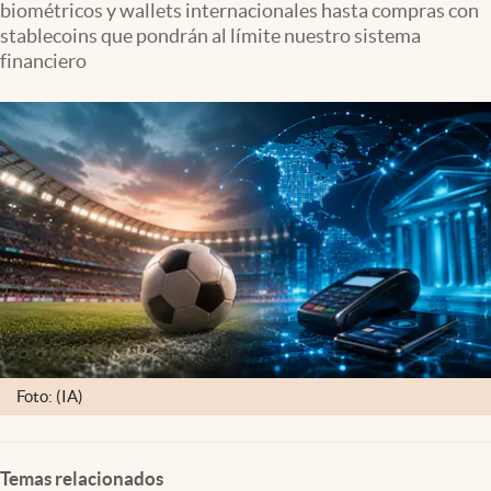
biométricos y wallets internacionales hasta compras con
Clima
stablecoins que pondrán al límite nuestro sistema
Espiritualidad
financiero
Mediakit
abre en nueva pestaña
México
Foto: (IA)
Temas relacionados