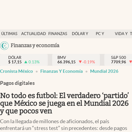
Últimas Noticias
ÚLTIMAS
ACTUALIDAD
FINANZAS
DÓLAR Y
PC Y
VIDA Y
Actualidad
NOTICIAS
Y
MERCADOS
CELULAR
ESTILO
Argentina
Finanzas y economía
Finanzas y economía
ECONOMÍA
España
Dólar y mercados
DÓLAR
BMV
S&P 500
$
17,15
0.13
%
66.396,15
-0.19
%
México
7709,96
Internacionales
Cronista México
Finanzas Y Economía
Mundial 2026
USA
Opinión
Colombia
Pagos digitales
Uruguay
Brand Strategy
No todo es futbol: El verdadero ‘partido’
Pc y celular
que México se juega en el Mundial 2026
y que pocos ven
Vida y estilo
Con la llegada de millones de aficionados, el país
Tv
enfrentará un “stress test” sin precedentes: desde pagos