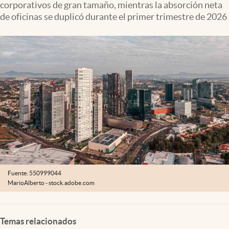
corporativos de gran tamaño, mientras la absorción neta
Clima
de oficinas se duplicó durante el primer trimestre de 2026
Espiritualidad
Mediakit
abre en nueva pestaña
México
Fuente: 550999044
MarioAlberto - stock.adobe.com
Temas relacionados