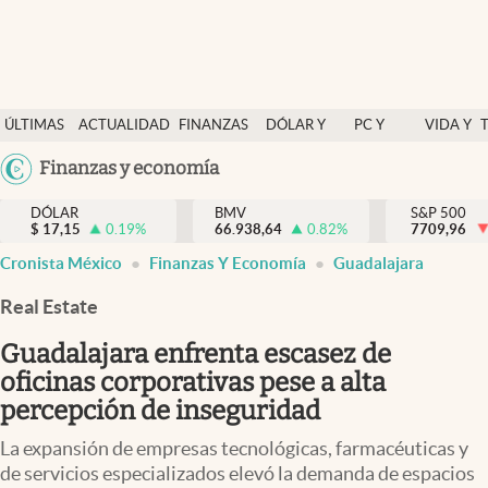
Últimas Noticias
ÚLTIMAS
ACTUALIDAD
FINANZAS
DÓLAR Y
PC Y
VIDA Y
Actualidad
NOTICIAS
Y
MERCADOS
CELULAR
ESTILO
Argentina
Finanzas y economía
Finanzas y economía
ECONOMÍA
España
Dólar y mercados
DÓLAR
BMV
S&P 500
$
17,15
0.19
%
66.938,64
0.82
%
México
7709,96
Internacionales
Cronista México
Finanzas Y Economía
Guadalajara
USA
Opinión
Colombia
Real Estate
Uruguay
Brand Strategy
Guadalajara enfrenta escasez de
Pc y celular
oficinas corporativas pese a alta
percepción de inseguridad
Vida y estilo
La expansión de empresas tecnológicas, farmacéuticas y
Tv
de servicios especializados elevó la demanda de espacios