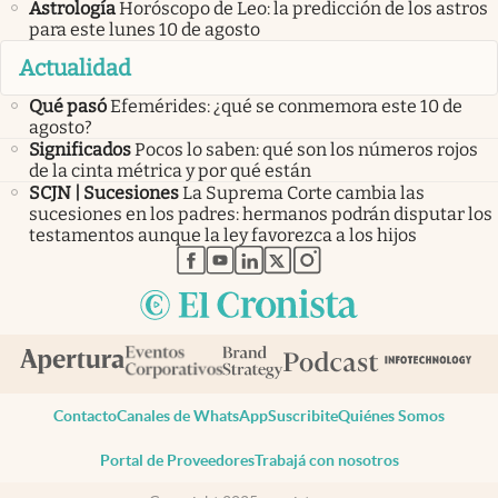
Astrología
Horóscopo de Leo: la predicción de los astros
para este lunes 10 de agosto
Actualidad
Qué pasó
Efemérides: ¿qué se conmemora este 10 de
agosto?
Significados
Pocos lo saben: qué son los números rojos
de la cinta métrica y por qué están
SCJN | Sucesiones
La Suprema Corte cambia las
sucesiones en los padres: hermanos podrán disputar los
testamentos aunque la ley favorezca a los hijos
abre en nueva pestaña
abre en nueva pestaña
abre en nueva pestaña
abre en nueva pestaña
abre en nueva pestaña
Contacto
Canales de WhatsApp
Suscribite
Quiénes Somos
Portal de Proveedores
Trabajá con nosotros