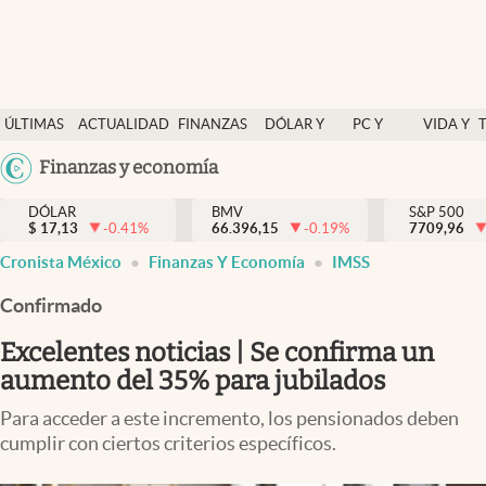
Últimas Noticias
ÚLTIMAS
ACTUALIDAD
FINANZAS
DÓLAR Y
PC Y
VIDA Y
Actualidad
NOTICIAS
Y
MERCADOS
CELULAR
ESTILO
Argentina
Finanzas y economía
Finanzas y economía
ECONOMÍA
España
Dólar y mercados
DÓLAR
BMV
S&P 500
$
17,13
-0.41
%
66.396,15
-0.19
%
México
7709,96
Internacionales
Cronista México
Finanzas Y Economía
IMSS
USA
Opinión
Colombia
Confirmado
Uruguay
Brand Strategy
Excelentes noticias | Se confirma un
Pc y celular
aumento del 35% para jubilados
Vida y estilo
Para acceder a este incremento, los pensionados deben
cumplir con ciertos criterios específicos.
Tv