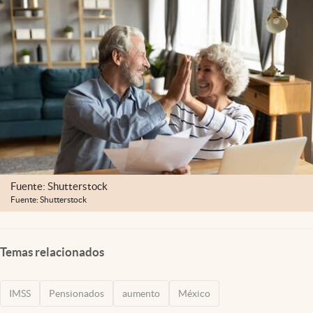
Clima
Espiritualidad
Mediakit
abre en nueva pestaña
México
Fuente: Shutterstock
Fuente: Shutterstock
Temas relacionados
IMSS
Pensionados
aumento
México