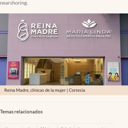
nearshoring.
Clima
Espiritualidad
Mediakit
abre en nueva pestaña
México
Reina Madre, clínicas de la mujer | Cortesía
Temas relacionados