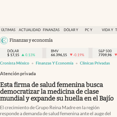
Últimas Noticias
ÚLTIMAS
ACTUALIDAD
FINANZAS
DÓLAR Y
PC Y
VIDA Y
Actualidad
NOTICIAS
Y
MERCADOS
CELULAR
ESTILO
Argentina
Finanzas y economía
Finanzas y economía
ECONOMÍA
España
Dólar y mercados
DÓLAR
BMV
S&P 500
$
17,15
0.13
%
66.396,15
-0.19
%
México
7709,96
Internacionales
Cronista México
Finanzas Y Economía
Clinicas Privadas
USA
Opinión
Colombia
Atención privada
Uruguay
Brand Strategy
Esta firma de salud femenina busca
Pc y celular
democratizar la medicina de clase
mundial y expande su huella en el Bajío
Vida y estilo
El crecimiento de Grupo Reina Madre en la región
Tv
responde a demanda de salud femenina ante el auge del