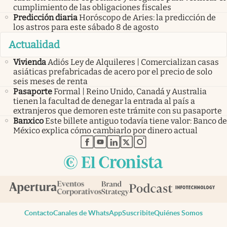
cumplimiento de las obligaciones fiscales
Predicción diaria
Horóscopo de Aries: la predicción de
los astros para este sábado 8 de agosto
Actualidad
Vivienda
Adiós Ley de Alquileres | Comercializan casas
asiáticas prefabricadas de acero por el precio de solo
seis meses de renta
Pasaporte
Formal | Reino Unido, Canadá y Australia
tienen la facultad de denegar la entrada al país a
extranjeros que demoren este trámite con su pasaporte
Banxico
Este billete antiguo todavía tiene valor: Banco de
México explica cómo cambiarlo por dinero actual
abre en nueva pestaña
abre en nueva pestaña
abre en nueva pestaña
abre en nueva pestaña
abre en nueva pestaña
Contacto
Canales de WhatsApp
Suscribite
Quiénes Somos