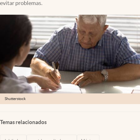
evitar problemas.
Clima
Espiritualidad
Mediakit
abre en nueva pestaña
México
Shutterstock
Temas relacionados