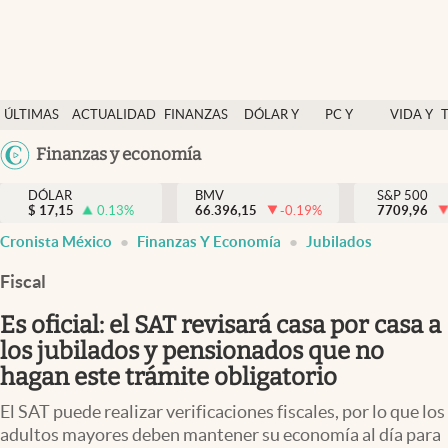
Últimas Noticias
ÚLTIMAS
ACTUALIDAD
FINANZAS
DÓLAR Y
PC Y
VIDA Y
Actualidad
NOTICIAS
Y
MERCADOS
CELULAR
ESTILO
Argentina
Finanzas y economía
Finanzas y economía
ECONOMÍA
España
Dólar y mercados
DÓLAR
BMV
S&P 500
$
17,15
0.13
%
66.396,15
-0.19
%
México
7709,96
Internacionales
Cronista México
Finanzas Y Economía
Jubilados
USA
Opinión
Colombia
Fiscal
Uruguay
Brand Strategy
Es oficial: el SAT revisará casa por casa a
Pc y celular
los jubilados y pensionados que no
hagan este trámite obligatorio
Vida y estilo
El SAT puede realizar verificaciones fiscales, por lo que los
Tv
adultos mayores deben mantener su economía al día para