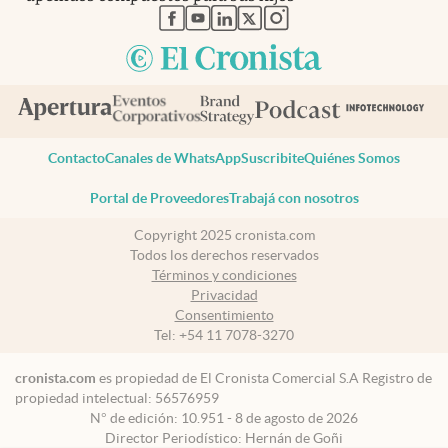
abre en nueva pestaña
abre en nueva pestaña
abre en nueva pestaña
abre en nueva pestaña
abre en nueva pestaña
Contacto
Canales de WhatsApp
Suscribite
Quiénes Somos
Portal de Proveedores
Trabajá con nosotros
Copyright 2025 cronista.com
Todos los derechos reservados
Términos y condiciones
Privacidad
Consentimiento
Tel:
+54 11 7078-3270
cronista.com
es propiedad de El Cronista Comercial S.A Registro de
propiedad intelectual: 56576959
N° de edición: 10.951 - 8 de agosto de 2026
Director Periodístico: Hernán de Goñi