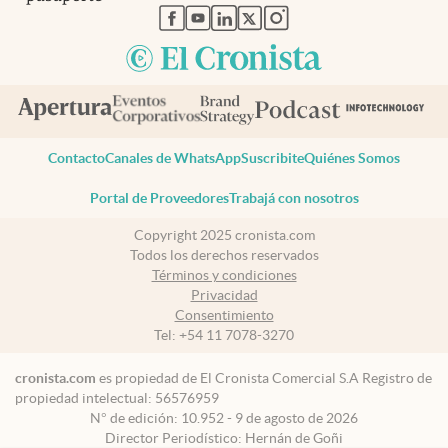
abre en nueva pestaña
abre en nueva pestaña
abre en nueva pestaña
abre en nueva pestaña
abre en nueva pestaña
Contacto
Canales de WhatsApp
Suscribite
Quiénes Somos
Portal de Proveedores
Trabajá con nosotros
Copyright 2025 cronista.com
Todos los derechos reservados
Términos y condiciones
Privacidad
Consentimiento
Tel:
+54 11 7078-3270
cronista.com
es propiedad de El Cronista Comercial S.A Registro de
propiedad intelectual: 56576959
N° de edición: 10.952 - 9 de agosto de 2026
Director Periodístico: Hernán de Goñi