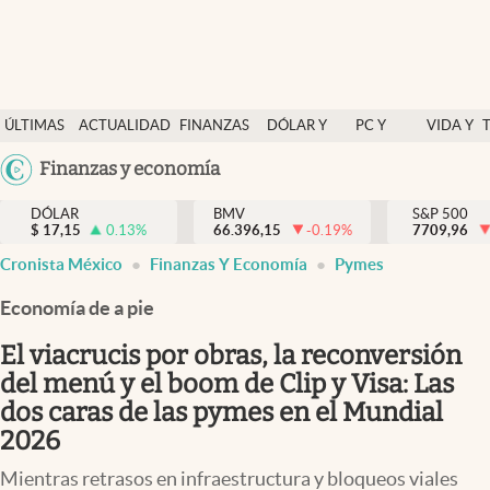
Últimas Noticias
ÚLTIMAS
ACTUALIDAD
FINANZAS
DÓLAR Y
PC Y
VIDA Y
Actualidad
NOTICIAS
Y
MERCADOS
CELULAR
ESTILO
Argentina
Finanzas y economía
Finanzas y economía
ECONOMÍA
España
Dólar y mercados
DÓLAR
BMV
S&P 500
$
17,15
0.13
%
66.396,15
-0.19
%
México
7709,96
Internacionales
Cronista México
Finanzas Y Economía
Pymes
USA
Opinión
Colombia
Economía de a pie
Uruguay
Brand Strategy
El viacrucis por obras, la reconversión
Pc y celular
del menú y el boom de Clip y Visa: Las
dos caras de las pymes en el Mundial
Vida y estilo
2026
Tv
Mientras retrasos en infraestructura y bloqueos viales