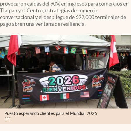
provocaron caídas del 90% en ingresos para comercios en
Clima
Tlalpan y el Centro, estrategias de comercio
Espiritualidad
conversacional y el despliegue de 692,000 terminales de
pago abren una ventana de resiliencia.
Mediakit
abre en nueva pestaña
México
Puesto esperando clientes para el Mundial 2026.
EFE