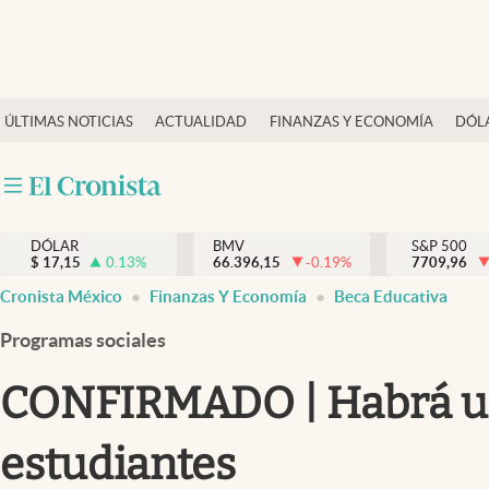
Últimas Noticias
ÚLTIMAS NOTICIAS
ACTUALIDAD
FINANZAS Y ECONOMÍA
DÓL
Actualidad
Finanzas y economía
Dólar y mercados
DÓLAR
BMV
S&P 500
Internacionales
$
17,15
0.13
%
66.396,15
-0.19
%
7709,96
Opinión
Cronista México
Finanzas Y Economía
Beca Educativa
Brand Strategy
Programas sociales
Pc y celular
CONFIRMADO | Habrá una
Vida y estilo
estudiantes
Tv