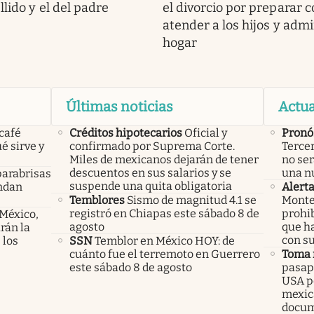
llido y el del padre
el divorcio por preparar 
atender a los hijos y admi
hogar
Últimas noticias
Actua
 café
Créditos hipotecarios
Oficial y
Pronó
é sirve y
confirmado por Suprema Corte.
Tercer
Miles de mexicanos dejarán de tener
no ser
descuentos en sus salarios y se
una n
parabrisas
suspende una quita obligatoria
endan
Alert
Temblores
Sismo de magnitud 4.1 se
Monte
registró en Chiapas este sábado 8 de
prohib
 México,
agosto
que h
rán la
con s
 los
SSN
Temblor en México HOY: de
cuánto fue el terremoto en Guerrero
Toma 
este sábado 8 de agosto
pasapo
USA pe
mexic
docu