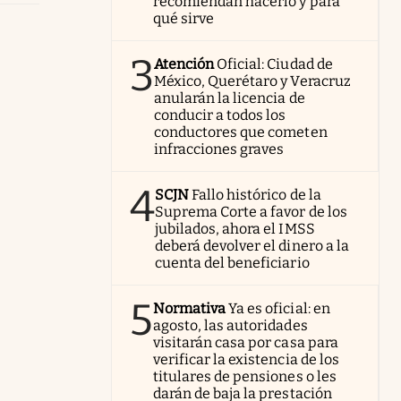
recomiendan hacerlo y para
qué sirve
3
Atención
Oficial: Ciudad de
México, Querétaro y Veracruz
anularán la licencia de
conducir a todos los
conductores que cometen
infracciones graves
4
SCJN
Fallo histórico de la
Suprema Corte a favor de los
jubilados, ahora el IMSS
deberá devolver el dinero a la
cuenta del beneficiario
5
Normativa
Ya es oficial: en
agosto, las autoridades
visitarán casa por casa para
verificar la existencia de los
titulares de pensiones o les
darán de baja la prestación