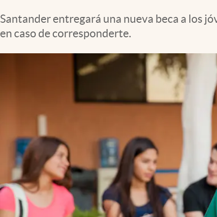
Clima
Santander entregará una nueva beca a los jóv
Espiritualidad
en caso de corresponderte.
Mediakit
abre en nueva pestaña