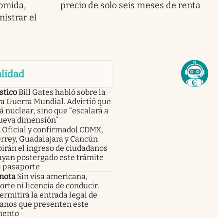
comida,
precio de solo seis meses de renta
nistrar el
lidad
stico
Bill Gates habló sobre la
a Guerra Mundial. Advirtió que
á nuclear, sino que “escalará a
ueva dimensión”
a
Oficial y confirmado| CDMX,
rrey, Guadalajara y Cancún
irán el ingreso de ciudadanos
ayan postergado este trámite
u pasaporte
nota
Sin visa americana,
rte ni licencia de conducir.
rmitirá la entrada legal de
anos que presenten este
mento