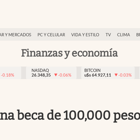
AR Y MERCADOS
PC Y CELULAR
VIDA Y ESTILO
TV
CLIMA
B
Finanzas y economía
NASDAQ
BITCOIN
-0.18
%
26.348,35
-0.06
%
u$s
64.927,11
-0.03
%
 beca de 100,000 pesos