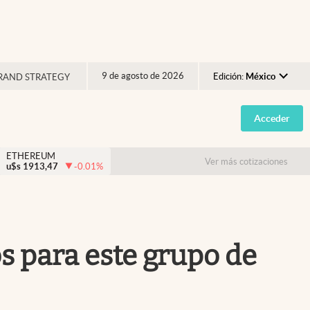
9 de agosto de 2026
Edición:
México
RAND STRATEGY
Argentina
Acceder
España
México
ETHEREUM
Ver más cotizaciones
u$s
1913,47
-0.01
%
USA
Colombia
Uruguay
 para este grupo de