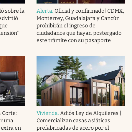
ló sobre la
Alerta
.
Oficial y confirmado| CDMX,
Advirtió
Monterrey, Guadalajara y Cancún
 que
prohibirán el ingreso de
mensión”
ciudadanos que hayan postergado
este trámite con su pasaporte
 Corte:
Vivienda
.
Adiós Ley de Alquileres |
ir una
Comercializan casas asiáticas
extra en
prefabricadas de acero por el