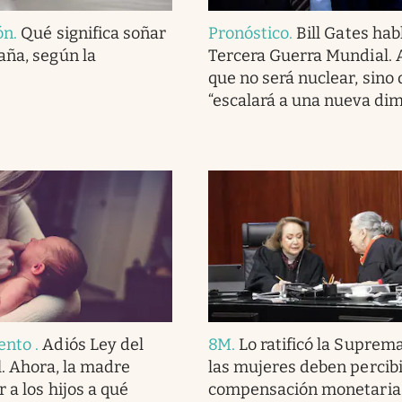
ón
.
Qué significa soñar
Pronóstico
.
Bill Gates hab
aña, según la
Tercera Guerra Mundial. 
que no será nuclear, sino
“escalará a una nueva di
ento
.
Adiós Ley del
8M
.
Lo ratificó la Suprema
l. Ahora, la madre
las mujeres deben percib
 a los hijos a qué
compensación monetaria 