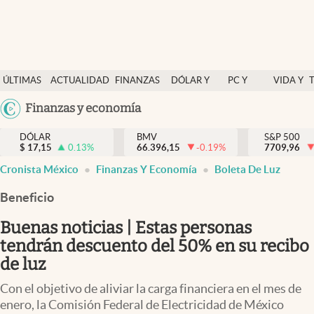
Últimas Noticias
ÚLTIMAS
ACTUALIDAD
FINANZAS
DÓLAR Y
PC Y
VIDA Y
Actualidad
NOTICIAS
Y
MERCADOS
CELULAR
ESTILO
Argentina
Finanzas y economía
Finanzas y economía
ECONOMÍA
España
Dólar y mercados
DÓLAR
BMV
S&P 500
$
17,15
0.13
%
66.396,15
-0.19
%
México
7709,96
Internacionales
Cronista México
Finanzas Y Economía
Boleta De Luz
USA
Opinión
Colombia
Beneficio
Uruguay
Brand Strategy
Buenas noticias | Estas personas
Pc y celular
tendrán descuento del 50% en su recibo
de luz
Vida y estilo
Con el objetivo de aliviar la carga financiera en el mes de
Tv
enero, la Comisión Federal de Electricidad de México