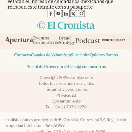
vetarán el ingreso de ciudadanos mexicanos que
retrasen este trámite con su pasaporte
abre en nueva pestaña
abre en nueva pestaña
abre en nueva pestaña
abre en nueva pestaña
abre en nueva pestaña
Contacto
Canales de WhatsApp
Suscribite
Quiénes Somos
Portal de Proveedores
Trabajá con nosotros
Copyright 2025 cronista.com
Todos los derechos reservados
Términos y condiciones
Privacidad
Consentimiento
Tel:
+54 11 7078-3270
cronista.com
es propiedad de El Cronista Comercial S.A Registro de
propiedad intelectual: 56576959
N° de edición: 10.951 - 8 de agosto de 2026