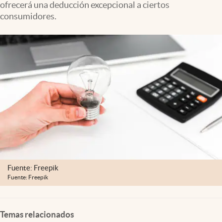
ofrecerá una deducción excepcional a ciertos
Clima
consumidores.
Espiritualidad
Mediakit
abre en nueva pestaña
México
Fuente: Freepik
Fuente: Freepik
Temas relacionados