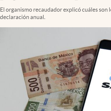
Clima
El organismo recaudador explicó cuáles son l
Espiritualidad
declaración anual.
Mediakit
abre en nueva pestaña