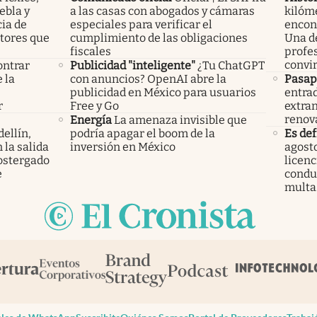
ebla y
a las casas con abogados y cámaras
kilóme
cia de
especiales para verificar el
encont
ctores que
cumplimiento de las obligaciones
Una d
fiscales
profes
convir
ontrar
Publicidad "inteligente"
¿Tu ChatGPT
 la
con anuncios? OpenAI abre la
Pasap
s
publicidad en México para usuarios
entrad
r
Free y Go
extran
renov
Energía
La amenaza invisible que
ellín,
podría apagar el boom de la
Es def
 la salida
inversión en México
agosto
ostergado
licenc
e
condu
multa