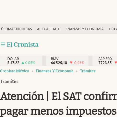
Últimas Noticias
ÚLTIMAS NOTICIAS
ACTUALIDAD
FINANZAS Y ECONOMÍA
DÓL
Actualidad
Finanzas y economía
Dólar y mercados
DÓLAR
BMV
S&P 500
Internacionales
$
17,22
0.05
%
66.525,18
-0.46
%
7723,55
Opinión
Cronista México
Finanzas Y Economía
Trámites
Brand Strategy
Trámites
Pc y celular
Atención | El SAT confi
Vida y estilo
pagar menos impuestos
Tv