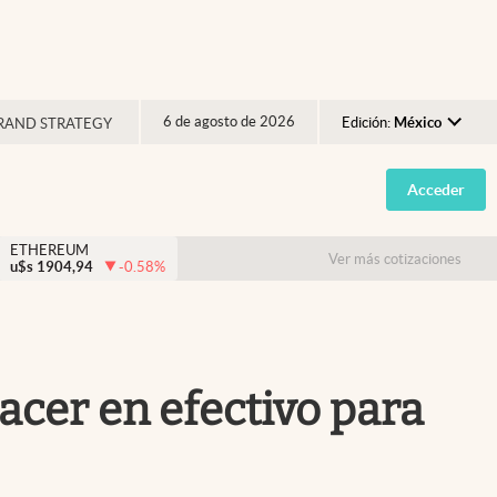
6 de agosto de 2026
Edición:
México
RAND STRATEGY
Argentina
Acceder
España
México
ETHEREUM
Ver más cotizaciones
u$s
1904,94
-0.58
%
USA
Colombia
Uruguay
acer en efectivo para