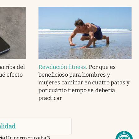
rriba del
Revolución fitness
.
Por que es
qué efecto
beneficioso para hombres y
mujeres caminar en cuatro patas y
por cuánto tiempo se debería
practicar
lidad
ia
Un perro cruzaba 3