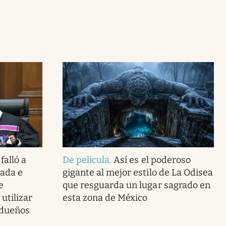
falló a
De pelicula
.
Así es el poderoso
vada e
gigante al mejor estilo de La Odisea
e
que resguarda un lugar sagrado en
utilizar
esta zona de México
 dueños