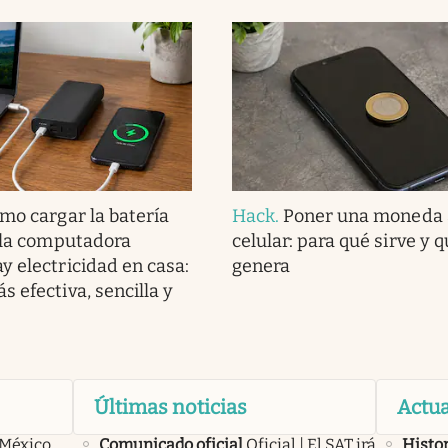
mo cargar la batería
Hack
.
Poner una moneda a
y la computadora
celular: para qué sirve y 
y electricidad en casa:
genera
 efectiva, sencilla y
Últimas noticias
Actua
 México,
Comunicado oficial
Oficial | El SAT irá
Histor