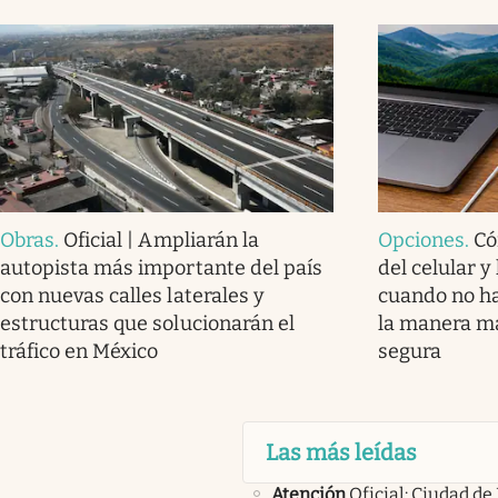
Obras
.
Oficial | Ampliarán la
Opciones
.
Có
autopista más importante del país
del celular 
con nuevas calles laterales y
cuando no ha
estructuras que solucionarán el
la manera más
tráfico en México
segura
Las más leídas
Atención
Oficial: Ciudad de