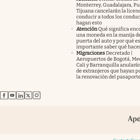
Monterrey, Guadalajara, Pu
Tijuana cancelarán la licen
conducir a todos los condu
hagan esto
Atención
Qué significa enc
una moneda en la manija de
puerta del auto y por qué e
importante saber qué hace
Migraciones
Decretado |
Aeropuertos de Bogotá, Med
Cali y Barranquilla anularán
de extranjeros que hayan p
la renovación del pasaport
abre en nueva pestaña
abre en nueva pestaña
abre en nueva pestaña
abre en nueva pestaña
abre en nueva pestaña