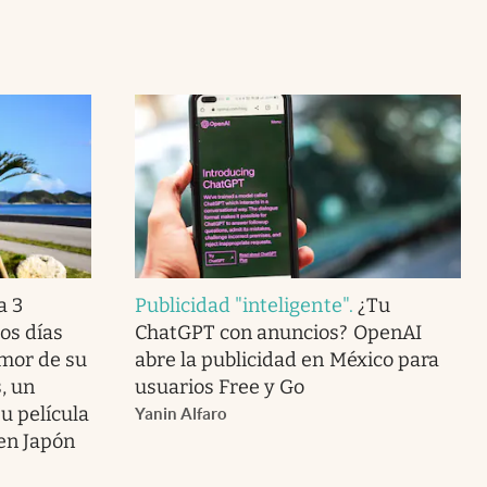
a 3
Publicidad "inteligente"
.
¿Tu
os días
ChatGPT con anuncios? OpenAI
amor de su
abre la publicidad en México para
, un
usuarios Free y Go
u película
Yanin Alfaro
 en Japón