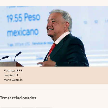
Clima
Espiritualidad
Mediakit
abre en nueva pestaña
México
Fuente: EFE
Fuente: EFE
Mario Guzmán
Temas relacionados