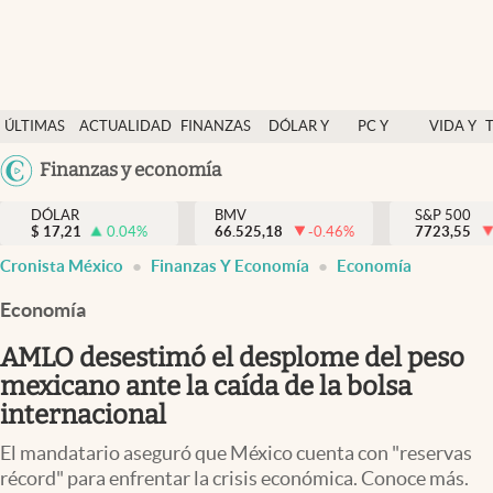
Últimas Noticias
ÚLTIMAS
ACTUALIDAD
FINANZAS
DÓLAR Y
PC Y
VIDA Y
Actualidad
NOTICIAS
Y
MERCADOS
CELULAR
ESTILO
Argentina
Finanzas y economía
Finanzas y economía
ECONOMÍA
España
Dólar y mercados
DÓLAR
BMV
S&P 500
$
17,21
0.04
%
66.525,18
-0.46
%
México
7723,55
Internacionales
Cronista México
Finanzas Y Economía
Economía
USA
Opinión
Colombia
Economía
Uruguay
Brand Strategy
AMLO desestimó el desplome del peso
Pc y celular
mexicano ante la caída de la bolsa
internacional
Vida y estilo
El mandatario aseguró que México cuenta con "reservas
Tv
récord" para enfrentar la crisis económica. Conoce más.