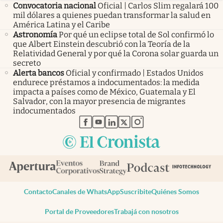
Convocatoria nacional
Oficial | Carlos Slim regalará 100
mil dólares a quienes puedan transformar la salud en
América Latina y el Caribe
Astronomía
Por qué un eclipse total de Sol confirmó lo
que Albert Einstein descubrió con la Teoría de la
Relatividad General y por qué la Corona solar guarda un
secreto
Alerta bancos
Oficial y confirmado | Estados Unidos
endurece préstamos a indocumentados: la medida
impacta a países como de México, Guatemala y El
Salvador, con la mayor presencia de migrantes
indocumentados
abre en nueva pestaña
abre en nueva pestaña
abre en nueva pestaña
abre en nueva pestaña
abre en nueva pestaña
Contacto
Canales de WhatsApp
Suscribite
Quiénes Somos
Portal de Proveedores
Trabajá con nosotros