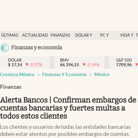
Últimas Noticias
ÚLTIMAS
ACTUALIDAD
FINANZAS
DÓLAR Y
PC Y
VIDA Y
Actualidad
NOTICIAS
Y
MERCADOS
CELULAR
ESTILO
Argentina
Finanzas y economía
Finanzas y economía
ECONOMÍA
España
Dólar y mercados
DÓLAR
BMV
S&P 500
$
17,14
-0.37
%
66.396,15
-0.19
%
México
7709,96
Internacionales
Cronista México
Finanzas Y Economía
México
USA
Opinión
Colombia
Finanzas
Uruguay
Brand Strategy
Alerta Bancos | Confirman embargos de
Pc y celular
cuentas bancarias y fuertes multas a
todos estos clientes
Vida y estilo
Los clientes y usuarios de todas las entidades bancarias
Tv
deben estar atentos por posibles embargos de cuentas.