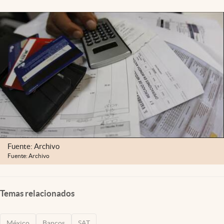
Clima
Espiritualidad
Mediakit
abre en nueva pestaña
México
Fuente: Archivo
Fuente: Archivo
Temas relacionados
México
Bancos
SAT