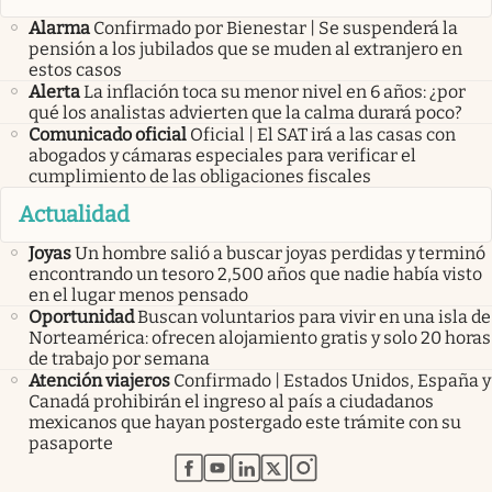
Alarma
Confirmado por Bienestar | Se suspenderá la
pensión a los jubilados que se muden al extranjero en
estos casos
Alerta
La inflación toca su menor nivel en 6 años: ¿por
qué los analistas advierten que la calma durará poco?
Comunicado oficial
Oficial | El SAT irá a las casas con
abogados y cámaras especiales para verificar el
cumplimiento de las obligaciones fiscales
Actualidad
Joyas
Un hombre salió a buscar joyas perdidas y terminó
encontrando un tesoro 2,500 años que nadie había visto
en el lugar menos pensado
Oportunidad
Buscan voluntarios para vivir en una isla de
Norteamérica: ofrecen alojamiento gratis y solo 20 horas
de trabajo por semana
Atención viajeros
Confirmado | Estados Unidos, España y
Canadá prohibirán el ingreso al país a ciudadanos
mexicanos que hayan postergado este trámite con su
pasaporte
abre en nueva pestaña
abre en nueva pestaña
abre en nueva pestaña
abre en nueva pestaña
abre en nueva pestaña