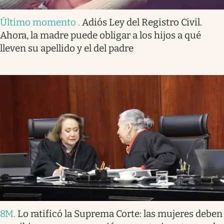
Último momento
.
Adiós Ley del Registro Civil.
Ahora, la madre puede obligar a los hijos a qué
lleven su apellido y el del padre
8M
.
Lo ratificó la Suprema Corte: las mujeres deben