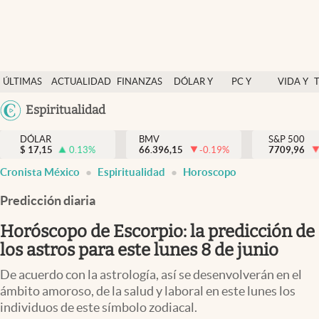
Últimas Noticias
ÚLTIMAS
ACTUALIDAD
FINANZAS
DÓLAR Y
PC Y
VIDA Y
Actualidad
NOTICIAS
Y
MERCADOS
CELULAR
ESTILO
Argentina
Espiritualidad
Finanzas y economía
ECONOMÍA
España
Dólar y mercados
DÓLAR
BMV
S&P 500
$
17,15
0.13
%
66.396,15
-0.19
%
México
7709,96
Internacionales
Cronista México
Espiritualidad
Horoscopo
USA
Opinión
Colombia
Predicción diaria
Uruguay
Brand Strategy
Horóscopo de Escorpio: la predicción de
Pc y celular
los astros para este lunes 8 de junio
Vida y estilo
De acuerdo con la astrología, así se desenvolverán en el
ámbito amoroso, de la salud y laboral en este lunes los
Tv
individuos de este símbolo zodiacal.