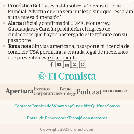
Pronóstico
Bill Gates habló sobre la Tercera Guerra
Mundial. Advirtió que no será nuclear, sino que “escalará
a una nueva dimensión”
Alerta
Oficial y confirmado| CDMX, Monterrey,
Guadalajara y Cancún prohibirán el ingreso de
ciudadanos que hayan postergado este trámite con su
pasaporte
Toma nota
Sin visa americana, pasaporte ni licencia de
conducir. USA permitirá la entrada legal de mexicanos
que presenten este documento
abre en nueva pestaña
abre en nueva pestaña
abre en nueva pestaña
abre en nueva pestaña
abre en nueva pestaña
Contacto
Canales de WhatsApp
Suscribite
Quiénes Somos
Portal de Proveedores
Trabajá con nosotros
Copyright 2025 cronista.com