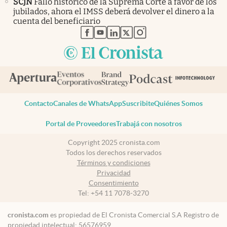
SCJN
Fallo histórico de la Suprema Corte a favor de los
jubilados, ahora el IMSS deberá devolver el dinero a la
cuenta del beneficiario
abre en nueva pestaña
abre en nueva pestaña
abre en nueva pestaña
abre en nueva pestaña
abre en nueva pestaña
Contacto
Canales de WhatsApp
Suscribite
Quiénes Somos
Portal de Proveedores
Trabajá con nosotros
Copyright 2025 cronista.com
Todos los derechos reservados
Términos y condiciones
Privacidad
Consentimiento
Tel:
+54 11 7078-3270
cronista.com
es propiedad de El Cronista Comercial S.A Registro de
propiedad intelectual: 56576959