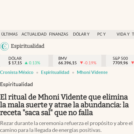
Últimas Noticias
ÚLTIMAS
ACTUALIDAD
FINANZAS
DÓLAR Y
PC Y
VIDA Y
Actualidad
NOTICIAS
Y
MERCADOS
CELULAR
ESTILO
Argentina
Espiritualidad
Finanzas y economía
ECONOMÍA
España
Dólar y mercados
DÓLAR
BMV
S&P 500
$
17,15
0.13
%
66.396,15
-0.19
%
México
7709,96
Internacionales
Cronista México
Espiritualidad
Mhoni Vidente
USA
Opinión
Colombia
Espiritualidad
Uruguay
Brand Strategy
El ritual de Mhoni Vidente que elimina
Pc y celular
la mala suerte y atrae la abundancia: la
receta "saca sal" que no falla
Vida y estilo
Rezar durante la ceremonia refuerza el propósito y abre el
Tv
camino para la llegada de energías positivas.