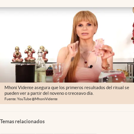
Clima
Espiritualidad
Mediakit
abre en nueva pestaña
México
Mhoni Vidente asegura que los primeros resultados del ritual se
pueden ver a partir del noveno o treceavo día.
Fuente: YouTube @MhoniVidente
Temas relacionados