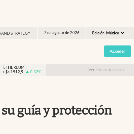
7 de agosto de 2026
Edición:
México
RAND STRATEGY
Argentina
Acceder
España
México
ETHEREUM
Ver más cotizaciones
u$s
1912,5
0.32
%
USA
Colombia
Uruguay
 su guía y protección