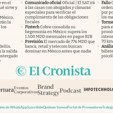
 en el
Comunicado oficial
Oficial | El SAT irá
Fallo
ué sirve y
a las casas con abogados y cámaras
ordena
especiales para verificar el
por po
cumplimiento de las obligaciones
los m
 México,
fiscales
rán la
Torme
 los
Fintech
Cobre consolida su
para e
hegemonía en México: supera los
pronós
1,500 MDD mensuales en pagos B2B
intens
70 km
Previsión
El mercado de 776 MDD que
ellín,
banca, retail y telecom buscan
Anális
 la salida
dominar en México antes que nadie
billet
ostergado
psicó
e
les de WhatsApp
Suscribite
Quiénes Somos
Portal de Proveedores
Trabaj