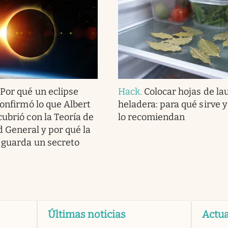
.
Por qué un eclipse
Hack
.
Colocar hojas de lau
confirmó lo que Albert
heladera: para qué sirve 
cubrió con la Teoría de
lo recomiendan
d General y por qué la
 guarda un secreto
Últimas noticias
Actua