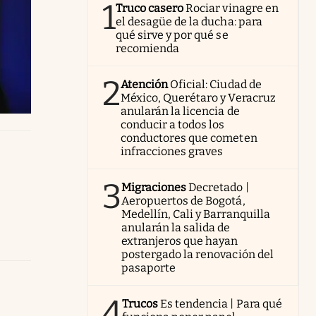
1
Truco casero
Rociar vinagre en
el desagüe de la ducha: para
qué sirve y por qué se
recomienda
2
Atención
Oficial: Ciudad de
México, Querétaro y Veracruz
anularán la licencia de
conducir a todos los
conductores que cometen
infracciones graves
3
Migraciones
Decretado |
Aeropuertos de Bogotá,
Medellín, Cali y Barranquilla
anularán la salida de
extranjeros que hayan
postergado la renovación del
pasaporte
4
Trucos
Es tendencia | Para qué