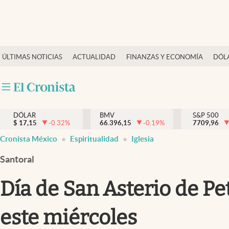
Últimas Noticias
ÚLTIMAS NOTICIAS
ACTUALIDAD
FINANZAS Y ECONOMÍA
DÓL
Actualidad
Finanzas y economía
Dólar y mercados
DÓLAR
BMV
S&P 500
Internacionales
$
17,15
-0.32
%
66.396,15
-0.19
%
7709,96
Opinión
Cronista México
Espiritualidad
Iglesia
Brand Strategy
Santoral
Pc y celular
Día de San Asterio de Pet
Vida y estilo
este miércoles
Tv