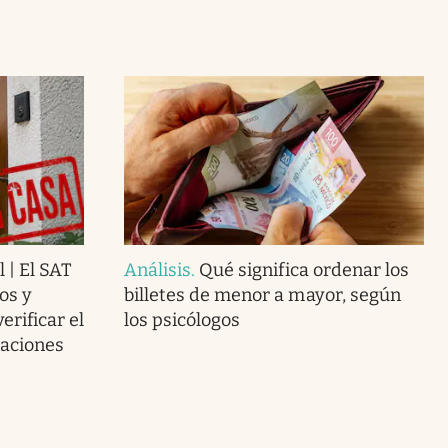
l | El SAT
Análisis
.
Qué significa ordenar los
os y
billetes de menor a mayor, según
erificar el
los psicólogos
gaciones