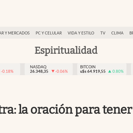
AR Y MERCADOS
PC Y CELULAR
VIDA Y ESTILO
TV
CLIMA
B
Espiritualidad
NASDAQ
BITCOIN
-0.18
%
26.348,35
-0.06
%
u$s
64.919,55
0.80
%
ra: la oración para tener