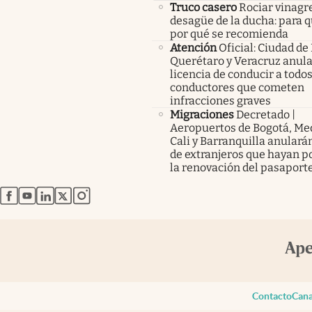
Truco casero
Rociar vinagre
desagüe de la ducha: para q
por qué se recomienda
Atención
Oficial: Ciudad de
Querétaro y Veracruz anula
licencia de conducir a todos
conductores que cometen
infracciones graves
Migraciones
Decretado |
Aeropuertos de Bogotá, Med
Cali y Barranquilla anularán
de extranjeros que hayan p
la renovación del pasaport
abre en nueva pestaña
abre en nueva pestaña
abre en nueva pestaña
abre en nueva pestaña
abre en nueva pestaña
Contacto
Cana