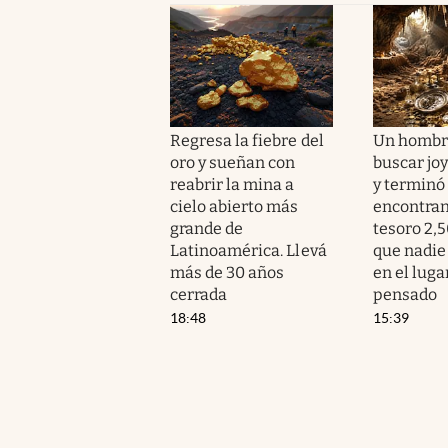
Regresa la fiebre del
Un hombre
oro y sueñan con
buscar jo
reabrir la mina a
y terminó
cielo abierto más
encontra
grande de
tesoro 2,
Latinoamérica. Llevá
que nadie 
más de 30 años
en el lug
cerrada
pensado
18:48
15:39