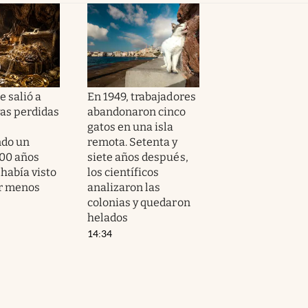
 salió a
En 1949, trabajadores
yas perdidas
abandonaron cinco
gatos en una isla
ndo un
remota. Setenta y
500 años
siete años después,
había visto
los científicos
ar menos
analizaron las
colonias y quedaron
helados
14:34