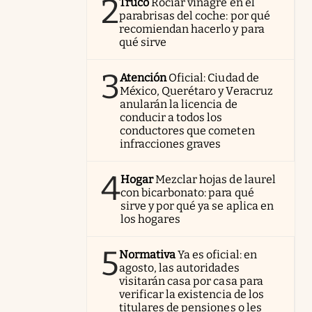
2
Truco
Rociar vinagre en el
parabrisas del coche: por qué
recomiendan hacerlo y para
qué sirve
3
Atención
Oficial: Ciudad de
México, Querétaro y Veracruz
anularán la licencia de
conducir a todos los
conductores que cometen
infracciones graves
4
Hogar
Mezclar hojas de laurel
con bicarbonato: para qué
sirve y por qué ya se aplica en
los hogares
5
Normativa
Ya es oficial: en
agosto, las autoridades
visitarán casa por casa para
verificar la existencia de los
titulares de pensiones o les