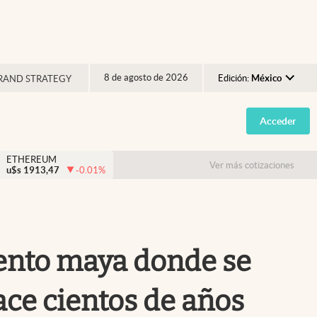
8 de agosto de 2026
Edición:
México
RAND STRATEGY
Argentina
Acceder
España
México
ETHEREUM
Ver más cotizaciones
u$s
1913,47
-0.01
%
USA
Colombia
Uruguay
ento maya donde se
ace cientos de años