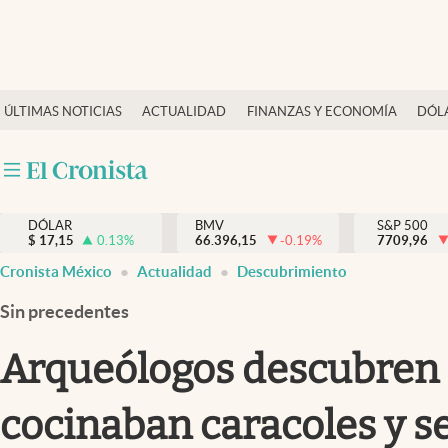
Últimas Noticias
ÚLTIMAS NOTICIAS
ACTUALIDAD
FINANZAS Y ECONOMÍA
DÓL
Actualidad
Finanzas y economía
Dólar y mercados
DÓLAR
BMV
S&P 500
Internacionales
$
17,15
0.13
%
66.396,15
-0.19
%
7709,96
Opinión
Cronista México
Actualidad
Descubrimiento
Brand Strategy
Sin precedentes
Pc y celular
Arqueólogos descubren
Vida y estilo
cocinaban caracoles y se
Tv