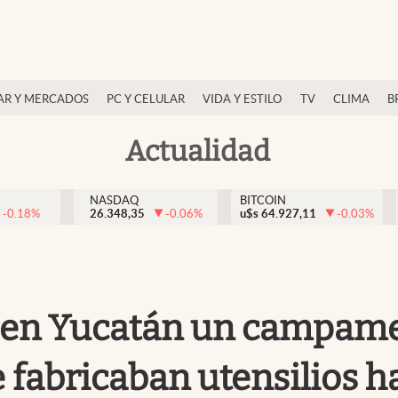
AR Y MERCADOS
PC Y CELULAR
VIDA Y ESTILO
TV
CLIMA
B
Actualidad
NASDAQ
BITCOIN
-0.18
%
26.348,35
-0.06
%
u$s
64.927,11
-0.03
%
 en Yucatán un campam
 fabricaban utensilios h