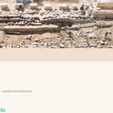
nautbresultadomex
to