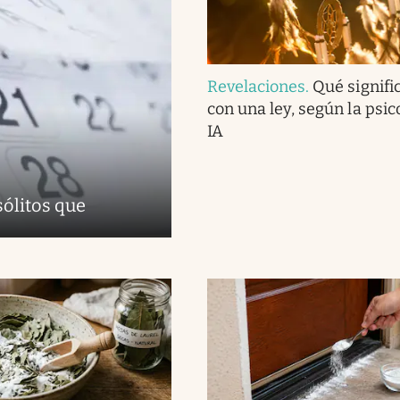
Revelaciones
.
Qué signifi
con una ley, según la psico
IA
sólitos que