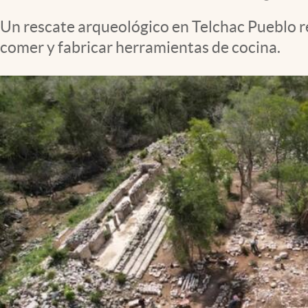
Clima
Un rescate arqueológico en Telchac Pueblo 
Espiritualidad
comer y fabricar herramientas de cocina.
Mediakit
abre en nueva pestaña