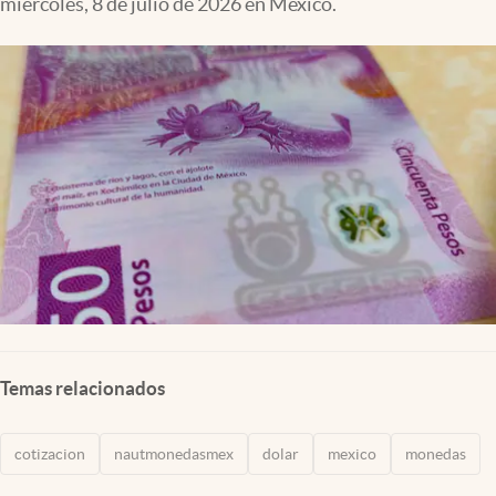
miércoles, 8 de julio de 2026 en México.
Clima
Espiritualidad
Mediakit
abre en nueva pestaña
México
Temas relacionados
cotizacion
nautmonedasmex
dolar
mexico
monedas