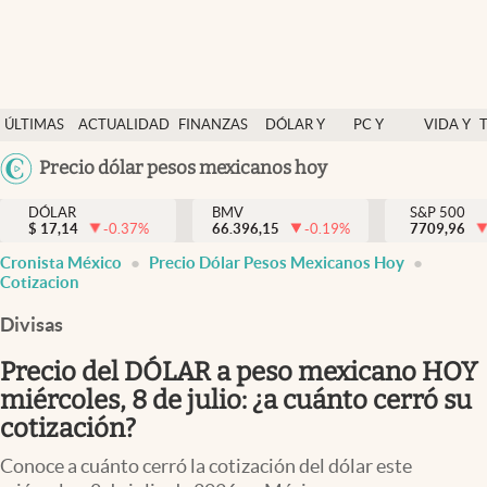
Últimas Noticias
ÚLTIMAS
ACTUALIDAD
FINANZAS
DÓLAR Y
PC Y
VIDA Y
Actualidad
NOTICIAS
Y
MERCADOS
CELULAR
ESTILO
Argentina
Precio dólar pesos mexicanos hoy
Finanzas y economía
ECONOMÍA
España
Dólar y mercados
DÓLAR
BMV
S&P 500
$
17,14
-0.37
%
66.396,15
-0.19
%
México
7709,96
Internacionales
Cronista México
Precio Dólar Pesos Mexicanos Hoy
USA
Cotizacion
Opinión
Colombia
Divisas
Uruguay
Brand Strategy
Precio del DÓLAR a peso mexicano HOY
Pc y celular
miércoles, 8 de julio: ¿a cuánto cerró su
Vida y estilo
cotización?
Tv
Conoce a cuánto cerró la cotización del dólar este