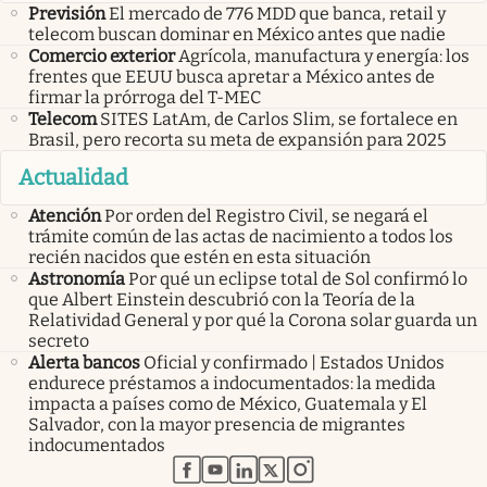
Previsión
El mercado de 776 MDD que banca, retail y
telecom buscan dominar en México antes que nadie
Comercio exterior
Agrícola, manufactura y energía: los
frentes que EEUU busca apretar a México antes de
firmar la prórroga del T-MEC
Telecom
SITES LatAm, de Carlos Slim, se fortalece en
Brasil, pero recorta su meta de expansión para 2025
Actualidad
Atención
Por orden del Registro Civil, se negará el
trámite común de las actas de nacimiento a todos los
recién nacidos que estén en esta situación
Astronomía
Por qué un eclipse total de Sol confirmó lo
que Albert Einstein descubrió con la Teoría de la
Relatividad General y por qué la Corona solar guarda un
secreto
Alerta bancos
Oficial y confirmado | Estados Unidos
endurece préstamos a indocumentados: la medida
impacta a países como de México, Guatemala y El
Salvador, con la mayor presencia de migrantes
indocumentados
abre en nueva pestaña
abre en nueva pestaña
abre en nueva pestaña
abre en nueva pestaña
abre en nueva pestaña