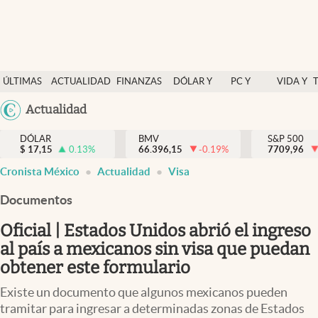
Últimas Noticias
ÚLTIMAS
ACTUALIDAD
FINANZAS
DÓLAR Y
PC Y
VIDA Y
Actualidad
NOTICIAS
Y
MERCADOS
CELULAR
ESTILO
Argentina
Actualidad
Finanzas y economía
ECONOMÍA
España
Dólar y mercados
DÓLAR
BMV
S&P 500
$
17,15
0.13
%
66.396,15
-0.19
%
México
7709,96
Internacionales
Cronista México
Actualidad
Visa
USA
Opinión
Colombia
Documentos
Uruguay
Brand Strategy
Oficial | Estados Unidos abrió el ingreso
Pc y celular
al país a mexicanos sin visa que puedan
obtener este formulario
Vida y estilo
Existe un documento que algunos mexicanos pueden
Tv
tramitar para ingresar a determinadas zonas de Estados