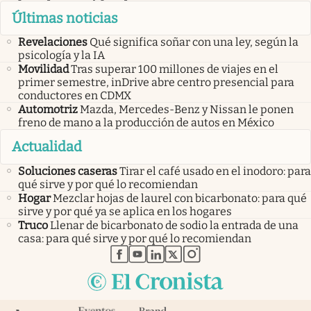
Últimas noticias
Revelaciones
Qué significa soñar con una ley, según la
psicología y la IA
Movilidad
Tras superar 100 millones de viajes en el
primer semestre, inDrive abre centro presencial para
conductores en CDMX
Automotriz
Mazda, Mercedes-Benz y Nissan le ponen
freno de mano a la producción de autos en México
Actualidad
Soluciones caseras
Tirar el café usado en el inodoro: para
qué sirve y por qué lo recomiendan
Hogar
Mezclar hojas de laurel con bicarbonato: para qué
sirve y por qué ya se aplica en los hogares
Truco
Llenar de bicarbonato de sodio la entrada de una
casa: para qué sirve y por qué lo recomiendan
abre en nueva pestaña
abre en nueva pestaña
abre en nueva pestaña
abre en nueva pestaña
abre en nueva pestaña