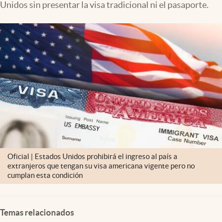
Unidos sin presentar la visa tradicional ni el pasaporte.
Clima
Espiritualidad
Mediakit
abre en nueva pestaña
México
Oficial | Estados Unidos prohibirá el ingreso al país a
extranjeros que tengan su visa americana vigente pero no
cumplan esta condición
Temas relacionados