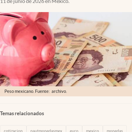
11 de junio de 2026 en México.
Clima
Espiritualidad
Mediakit
abre en nueva pestaña
México
Peso mexicano. Fuente: archivo.
Temas relacionados
cotizacion
nautmonedasmex
euro
mexico
monedas