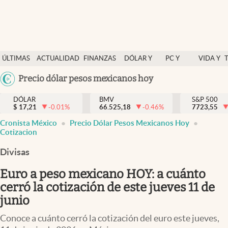
Últimas Noticias
ÚLTIMAS
ACTUALIDAD
FINANZAS
DÓLAR Y
PC Y
VIDA Y
Actualidad
NOTICIAS
Y
MERCADOS
CELULAR
ESTILO
Argentina
Precio dólar pesos mexicanos hoy
Finanzas y economía
ECONOMÍA
España
Dólar y mercados
DÓLAR
BMV
S&P 500
$
17,21
-0.01
%
66.525,18
-0.46
%
México
7723,55
Internacionales
Cronista México
Precio Dólar Pesos Mexicanos Hoy
USA
Cotizacion
Opinión
Colombia
Divisas
Uruguay
Brand Strategy
Euro a peso mexicano HOY: a cuánto
Pc y celular
cerró la cotización de este jueves 11 de
Vida y estilo
junio
Tv
Conoce a cuánto cerró la cotización del euro este jueves,