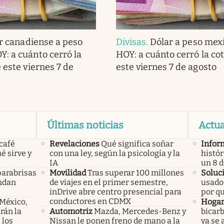
r canadiense a peso
Divisas
.
Dólar a peso mex
: a cuánto cerró la
HOY: a cuánto cerró la co
 este viernes 7 de
este viernes 7 de agosto
Últimas noticias
Actua
 café
Revelaciones
Qué significa soñar
Infor
é sirve y
con una ley, según la psicología y la
histór
IA
un 8 
parabrisas
Movilidad
Tras superar 100 millones
Soluc
endan
de viajes en el primer semestre,
usado 
inDrive abre centro presencial para
por q
conductores en CDMX
 México,
Hoga
rán la
Automotriz
Mazda, Mercedes-Benz y
bicarb
 los
Nissan le ponen freno de mano a la
ya se 