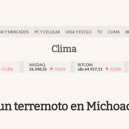
AR Y MERCADOS
PC Y CELULAR
VIDA Y ESTILO
TV
CLIMA
B
Clima
NASDAQ
BITCOIN
-0.18
%
26.348,35
-0.06
%
u$s
64.927,11
-0.03
%
un terremoto en Michoac