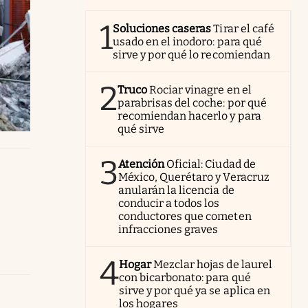
1
Soluciones caseras
Tirar el café
usado en el inodoro: para qué
sirve y por qué lo recomiendan
2
Truco
Rociar vinagre en el
parabrisas del coche: por qué
recomiendan hacerlo y para
qué sirve
3
Atención
Oficial: Ciudad de
México, Querétaro y Veracruz
anularán la licencia de
conducir a todos los
conductores que cometen
infracciones graves
4
Hogar
Mezclar hojas de laurel
con bicarbonato: para qué
sirve y por qué ya se aplica en
los hogares