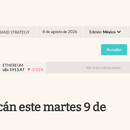
8 de agosto de 2026
Edición:
México
RAND STRATEGY
Argentina
Acceder
España
México
ETHEREUM
Ver más cotizaciones
u$s
1913,47
-0.01
%
USA
Colombia
Uruguay
án este martes 9 de