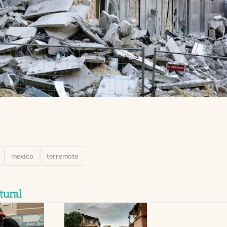
mexico
terremoto
tural