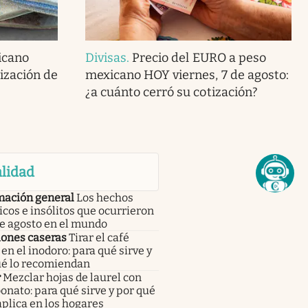
icano
Divisas
.
Precio del EURO a peso
tización de
mexicano HOY viernes, 7 de agosto:
¿a cuánto cerró su cotización?
lidad
mación general
Los hechos
icos e insólitos que ocurrieron
de agosto en el mundo
iones caseras
Tirar el café
en el inodoro: para qué sirve y
ué lo recomiendan
r
Mezclar hojas de laurel con
onato: para qué sirve y por qué
aplica en los hogares