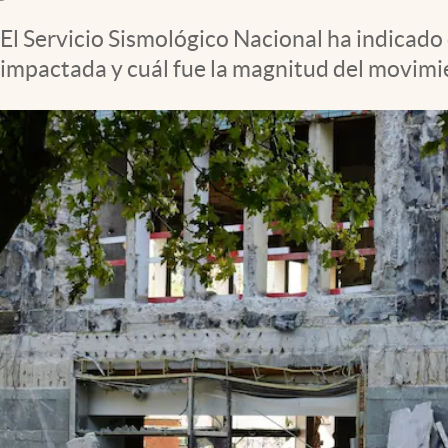
Clima
El Servicio Sismológico Nacional ha indicado
Espiritualidad
impactada y cuál fue la magnitud del movimie
Mediakit
abre en nueva pestaña