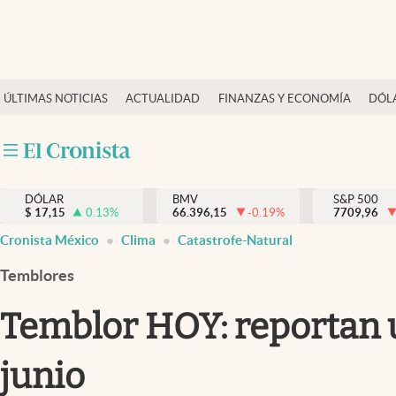
Últimas Noticias
ÚLTIMAS NOTICIAS
ACTUALIDAD
FINANZAS Y ECONOMÍA
DÓL
Actualidad
Finanzas y economía
Dólar y mercados
DÓLAR
BMV
S&P 500
Internacionales
$
17,15
0.13
%
66.396,15
-0.19
%
7709,96
Opinión
Cronista México
Clima
Catastrofe-Natural
Brand Strategy
Temblores
Pc y celular
Temblor HOY: reportan 
Vida y estilo
junio
Tv