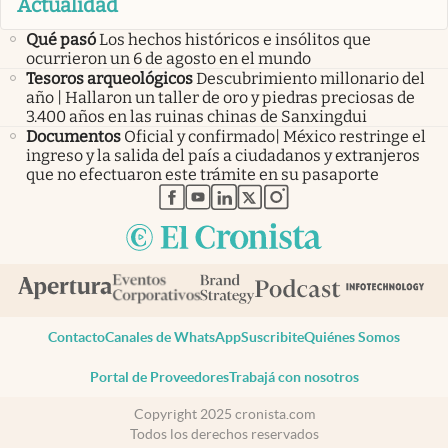
Actualidad
Qué pasó
Los hechos históricos e insólitos que
ocurrieron un 6 de agosto en el mundo
Tesoros arqueológicos
Descubrimiento millonario del
año | Hallaron un taller de oro y piedras preciosas de
3.400 años en las ruinas chinas de Sanxingdui
Documentos
Oficial y confirmado| México restringe el
ingreso y la salida del país a ciudadanos y extranjeros
que no efectuaron este trámite en su pasaporte
abre en nueva pestaña
abre en nueva pestaña
abre en nueva pestaña
abre en nueva pestaña
abre en nueva pestaña
Contacto
Canales de WhatsApp
Suscribite
Quiénes Somos
Portal de Proveedores
Trabajá con nosotros
Copyright 2025 cronista.com
Todos los derechos reservados