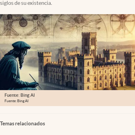
siglos de su existencia.
Clima
Espiritualidad
Mediakit
abre en nueva pestaña
México
Fuente: Bing AI
Fuente: Bing AI
Temas relacionados