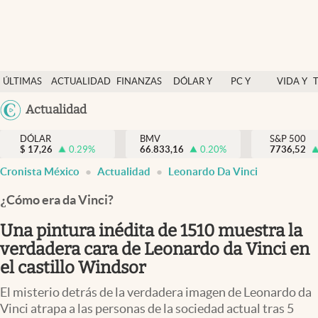
Últimas Noticias
ÚLTIMAS
ACTUALIDAD
FINANZAS
DÓLAR Y
PC Y
VIDA Y
Actualidad
NOTICIAS
Y
MERCADOS
CELULAR
ESTILO
Argentina
Actualidad
Finanzas y economía
ECONOMÍA
España
Dólar y mercados
DÓLAR
BMV
S&P 500
$
17,26
0.29
%
66.833,16
0.20
%
México
7736,52
Internacionales
Cronista México
Actualidad
Leonardo Da Vinci
USA
Opinión
Colombia
¿Cómo era da Vinci?
Uruguay
Brand Strategy
Una pintura inédita de 1510 muestra la
Pc y celular
verdadera cara de Leonardo da Vinci en
el castillo Windsor
Vida y estilo
El misterio detrás de la verdadera imagen de Leonardo da
Tv
Vinci atrapa a las personas de la sociedad actual tras 5