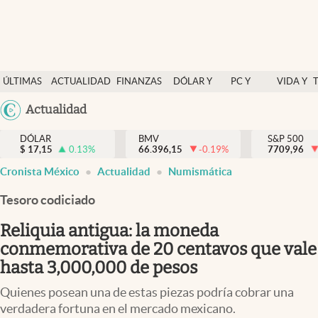
Últimas Noticias
ÚLTIMAS
ACTUALIDAD
FINANZAS
DÓLAR Y
PC Y
VIDA Y
Actualidad
NOTICIAS
Y
MERCADOS
CELULAR
ESTILO
Argentina
Actualidad
Finanzas y economía
ECONOMÍA
España
Dólar y mercados
DÓLAR
BMV
S&P 500
$
17,15
0.13
%
66.396,15
-0.19
%
México
7709,96
Internacionales
Cronista México
Actualidad
Numismática
USA
Opinión
Colombia
Tesoro codiciado
Uruguay
Brand Strategy
Reliquia antigua: la moneda
Pc y celular
conmemorativa de 20 centavos que vale
hasta 3,000,000 de pesos
Vida y estilo
Quienes posean una de estas piezas podría cobrar una
Tv
verdadera fortuna en el mercado mexicano.