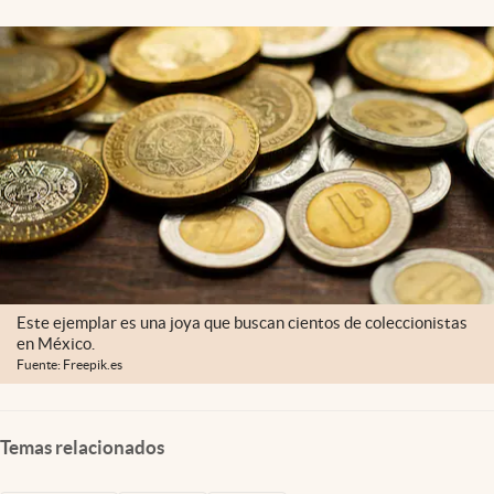
Clima
Espiritualidad
Mediakit
abre en nueva pestaña
México
Este ejemplar es una joya que buscan cientos de coleccionistas
en México.
Fuente: Freepik.es
Temas relacionados