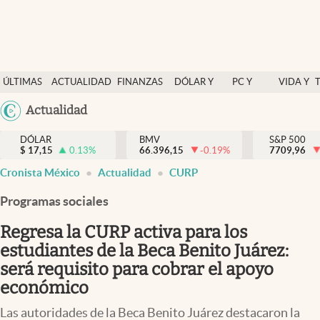
Últimas Noticias
ÚLTIMAS
ACTUALIDAD
FINANZAS
DÓLAR Y
PC Y
VIDA Y
Actualidad
NOTICIAS
Y
MERCADOS
CELULAR
ESTILO
Argentina
Actualidad
Finanzas y economía
ECONOMÍA
España
Dólar y mercados
DÓLAR
BMV
S&P 500
$
17,15
0.13
%
66.396,15
-0.19
%
México
7709,96
Internacionales
Cronista México
Actualidad
CURP
USA
Opinión
Colombia
Programas sociales
Uruguay
Brand Strategy
Regresa la CURP activa para los
Pc y celular
estudiantes de la Beca Benito Juárez:
será requisito para cobrar el apoyo
Vida y estilo
económico
Tv
Las autoridades de la Beca Benito Juárez destacaron la