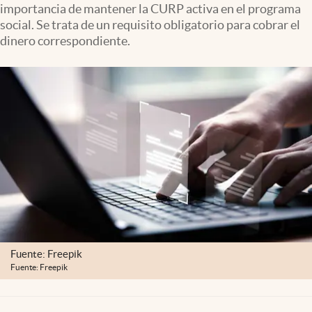
importancia de mantener la CURP activa en el programa
Clima
social. Se trata de un requisito obligatorio para cobrar el
Espiritualidad
dinero correspondiente.
Mediakit
abre en nueva pestaña
México
Fuente: Freepik
Fuente: Freepik