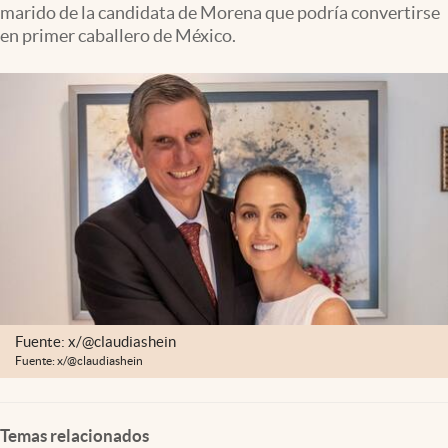
marido de la candidata de Morena que podría convertirse
Clima
en primer caballero de México.
Espiritualidad
Mediakit
abre en nueva pestaña
México
Fuente: x/@claudiashein
Fuente: x/@claudiashein
Temas relacionados