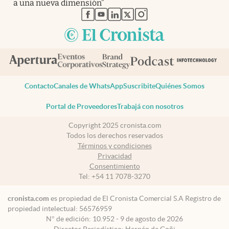
a una nueva dimensión”
abre en nueva pestaña
abre en nueva pestaña
abre en nueva pestaña
abre en nueva pestaña
abre en nueva pestaña
Contacto
Canales de WhatsApp
Suscribite
Quiénes Somos
Portal de Proveedores
Trabajá con nosotros
Copyright 2025 cronista.com
Todos los derechos reservados
Términos y condiciones
Privacidad
Consentimiento
Tel:
+54 11 7078-3270
cronista.com
es propiedad de El Cronista Comercial S.A Registro de
propiedad intelectual: 56576959
N° de edición: 10.952 - 9 de agosto de 2026
Director Periodístico: Hernán de Goñi