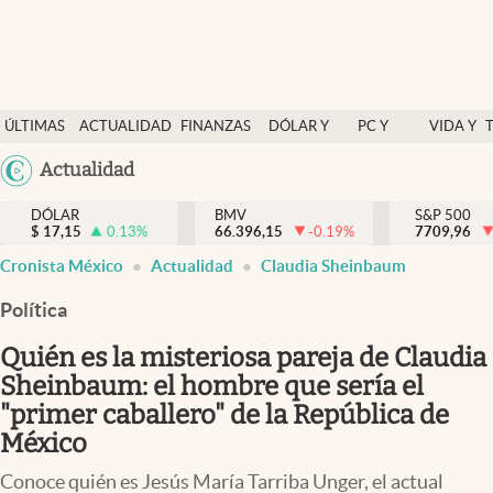
Últimas Noticias
ÚLTIMAS
ACTUALIDAD
FINANZAS
DÓLAR Y
PC Y
VIDA Y
Actualidad
NOTICIAS
Y
MERCADOS
CELULAR
ESTILO
Argentina
Actualidad
Finanzas y economía
ECONOMÍA
España
Dólar y mercados
DÓLAR
BMV
S&P 500
$
17,15
0.13
%
66.396,15
-0.19
%
México
7709,96
Internacionales
Cronista México
Actualidad
Claudia Sheinbaum
USA
Opinión
Colombia
Política
Uruguay
Brand Strategy
Quién es la misteriosa pareja de Claudia
Pc y celular
Sheinbaum: el hombre que sería el
"primer caballero" de la República de
Vida y estilo
México
Tv
Conoce quién es Jesús María Tarriba Unger, el actual