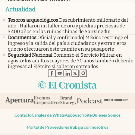
Actualidad
Tesoros arqueológicos
Descubrimiento millonario del
año | Hallaron un taller de oro y piedras preciosas de
3.400 años en las ruinas chinas de Sanxingdui
Documentos
Oficial y confirmado| México restringe el
ingreso y la salida del país a ciudadanos y extranjeros
que no efectuaron este trámite en su pasaporte
Seguridad Nacional
Comenzó el Servicio Militar en
agosto: los adultos mayores de 30 años también deberán
ingresar al Ejército si salieron sorteados
abre en nueva pestaña
abre en nueva pestaña
abre en nueva pestaña
abre en nueva pestaña
abre en nueva pestaña
Contacto
Canales de WhatsApp
Suscribite
Quiénes Somos
Portal de Proveedores
Trabajá con nosotros