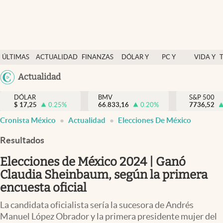
Últimas Noticias
ÚLTIMAS
ACTUALIDAD
FINANZAS
DÓLAR Y
PC Y
VIDA Y
Actualidad
NOTICIAS
Y
MERCADOS
CELULAR
ESTILO
Argentina
Actualidad
Finanzas y economía
ECONOMÍA
España
Dólar y mercados
DÓLAR
BMV
S&P 500
$
17,25
0.25
%
66.833,16
0.20
%
México
7736,52
Internacionales
Cronista México
Actualidad
Elecciones De México
USA
Opinión
Colombia
Resultados
Uruguay
Brand Strategy
Elecciones de México 2024 | Ganó
Pc y celular
Claudia Sheinbaum, según la primera
encuesta oficial
Vida y estilo
La candidata oficialista sería la sucesora de Andrés
Tv
Manuel López Obrador y la primera presidente mujer del