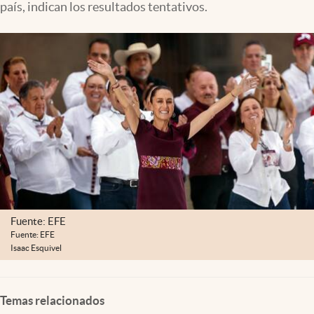
país, indican los resultados tentativos.
Clima
Espiritualidad
Mediakit
abre en nueva pestaña
México
Fuente: EFE
Fuente: EFE
Isaac Esquivel
Temas relacionados