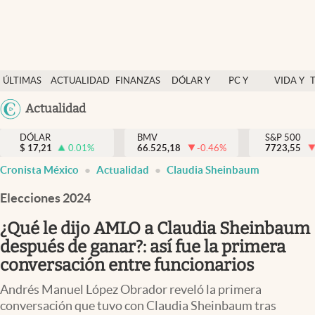
Últimas Noticias
ÚLTIMAS
ACTUALIDAD
FINANZAS
DÓLAR Y
PC Y
VIDA Y
Actualidad
NOTICIAS
Y
MERCADOS
CELULAR
ESTILO
Argentina
Actualidad
Finanzas y economía
ECONOMÍA
España
Dólar y mercados
DÓLAR
BMV
S&P 500
$
17,21
0.01
%
66.525,18
-0.46
%
México
7723,55
Internacionales
Cronista México
Actualidad
Claudia Sheinbaum
USA
Opinión
Colombia
Elecciones 2024
Uruguay
Brand Strategy
¿Qué le dijo AMLO a Claudia Sheinbaum
Pc y celular
después de ganar?: así fue la primera
conversación entre funcionarios
Vida y estilo
Andrés Manuel López Obrador reveló la primera
Tv
conversación que tuvo con Claudia Sheinbaum tras