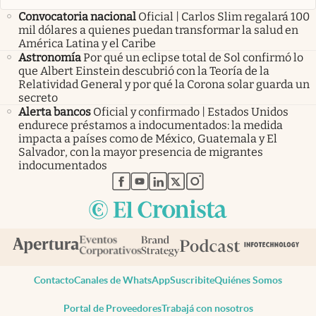
Convocatoria nacional
Oficial | Carlos Slim regalará 100
mil dólares a quienes puedan transformar la salud en
América Latina y el Caribe
Astronomía
Por qué un eclipse total de Sol confirmó lo
que Albert Einstein descubrió con la Teoría de la
Relatividad General y por qué la Corona solar guarda un
secreto
Alerta bancos
Oficial y confirmado | Estados Unidos
endurece préstamos a indocumentados: la medida
impacta a países como de México, Guatemala y El
Salvador, con la mayor presencia de migrantes
indocumentados
abre en nueva pestaña
abre en nueva pestaña
abre en nueva pestaña
abre en nueva pestaña
abre en nueva pestaña
Contacto
Canales de WhatsApp
Suscribite
Quiénes Somos
Portal de Proveedores
Trabajá con nosotros