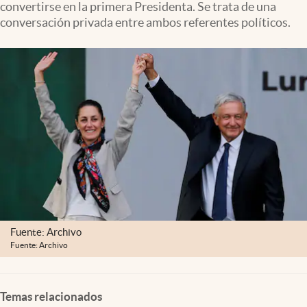
convertirse en la primera Presidenta. Se trata de una
Clima
conversación privada entre ambos referentes políticos.
Espiritualidad
Mediakit
abre en nueva pestaña
México
Fuente: Archivo
Fuente: Archivo
Temas relacionados