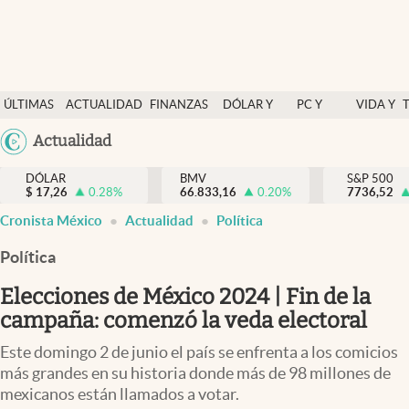
Últimas Noticias
ÚLTIMAS
ACTUALIDAD
FINANZAS
DÓLAR Y
PC Y
VIDA Y
Actualidad
NOTICIAS
Y
MERCADOS
CELULAR
ESTILO
Argentina
Actualidad
Finanzas y economía
ECONOMÍA
España
Dólar y mercados
DÓLAR
BMV
S&P 500
$
17,26
0.28
%
66.833,16
0.20
%
México
7736,52
Internacionales
Cronista México
Actualidad
Política
USA
Opinión
Colombia
Política
Uruguay
Brand Strategy
Elecciones de México 2024 | Fin de la
Pc y celular
campaña: comenzó la veda electoral
Vida y estilo
Este domingo 2 de junio el país se enfrenta a los comicios
más grandes en su historia donde más de 98 millones de
Tv
mexicanos están llamados a votar.