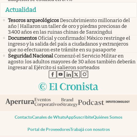
Actualidad
Tesoros arqueológicos
Descubrimiento millonario del
año | Hallaron un taller de oro y piedras preciosas de
3.400 años en las ruinas chinas de Sanxingdui
Documentos
Oficial y confirmado| México restringe el
ingreso y la salida del país a ciudadanos y extranjeros
que no efectuaron este trámite en su pasaporte
Seguridad Nacional
Comenzó el Servicio Militar en
agosto: los adultos mayores de 30 años también deberán
ingresar al Ejército si salieron sorteados
abre en nueva pestaña
abre en nueva pestaña
abre en nueva pestaña
abre en nueva pestaña
abre en nueva pestaña
Contacto
Canales de WhatsApp
Suscribite
Quiénes Somos
Portal de Proveedores
Trabajá con nosotros