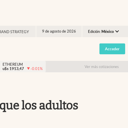
9 de agosto de 2026
Edición:
México
RAND STRATEGY
Argentina
Acceder
España
México
ETHEREUM
Ver más cotizaciones
u$s
1913,47
-0.01
%
USA
Colombia
Uruguay
 que los adultos