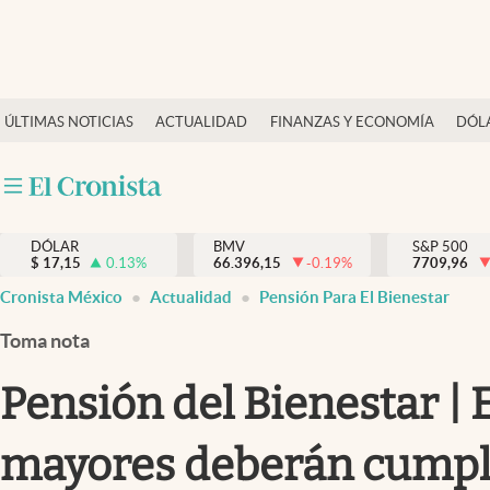
Últimas Noticias
ÚLTIMAS NOTICIAS
ACTUALIDAD
FINANZAS Y ECONOMÍA
DÓL
Actualidad
Finanzas y economía
Dólar y mercados
DÓLAR
BMV
S&P 500
Internacionales
$
17,15
0.13
%
66.396,15
-0.19
%
7709,96
Opinión
Cronista México
Actualidad
Pensión Para El Bienestar
Brand Strategy
Toma nota
Pc y celular
Pensión del Bienestar | E
Vida y estilo
mayores deberán cumpl
Tv