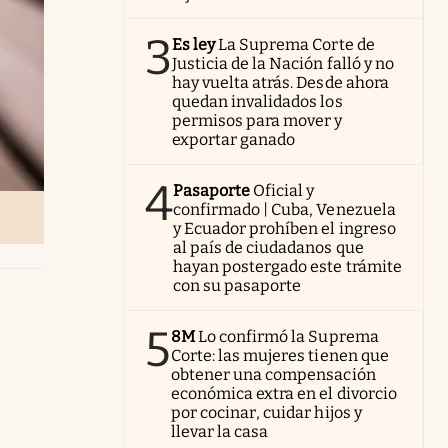
3
Es ley
La Suprema Corte de
Justicia de la Nación falló y no
hay vuelta atrás. Desde ahora
quedan invalidados los
permisos para mover y
exportar ganado
4
Pasaporte
Oficial y
confirmado | Cuba, Venezuela
y Ecuador prohíben el ingreso
al país de ciudadanos que
hayan postergado este trámite
con su pasaporte
5
8M
Lo confirmó la Suprema
Corte: las mujeres tienen que
obtener una compensación
económica extra en el divorcio
por cocinar, cuidar hijos y
llevar la casa