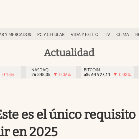
AR Y MERCADOS
PC Y CELULAR
VIDA Y ESTILO
TV
CLIMA
B
Actualidad
NASDAQ
BITCOIN
-0.18
%
26.348,35
-0.06
%
u$s
64.927,11
-0.03
%
ste es el único requisito
ir en 2025