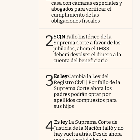
casa con cámaras especiales y
abogados para verificar el
cumplimiento de las
obligaciones fiscales
2
SCJN
Fallo histórico de la
Suprema Corte a favor de los
jubilados, ahora el IMSS
deberá devolver el dinero a la
cuenta del beneficiario
3
Es ley
Cambia la Ley del
Registro Civil | Por fallo de la
Suprema Corte ahora los
padres podrán optar por
apellidos compuestos para
sus hijos
4
Es ley
La Suprema Corte de
Justicia de la Nación falló y no
hay vuelta atrás. Desde ahora
quedan invalidados los