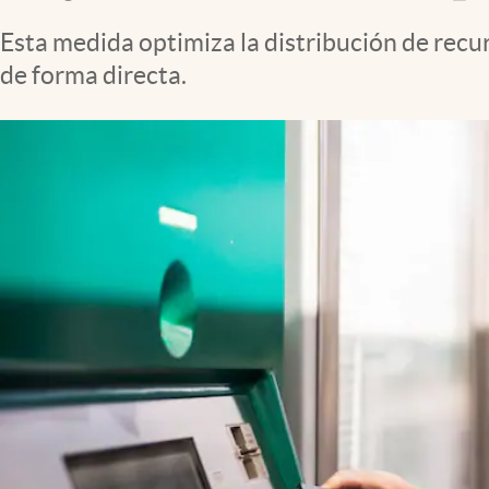
Clima
Esta medida optimiza la distribución de recu
Espiritualidad
de forma directa.
Mediakit
abre en nueva pestaña