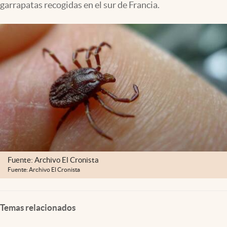
garrapatas recogidas en el sur de Francia.
Clima
Espiritualidad
Mediakit
abre en nueva pestaña
México
Fuente: Archivo El Cronista
Fuente: Archivo El Cronista
Temas relacionados