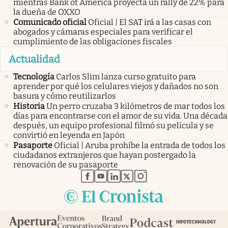
mientras Bank of America proyecta un rally de 22% para
la dueña de OXXO
Comunicado oficial
Oficial | El SAT irá a las casas con
abogados y cámaras especiales para verificar el
cumplimiento de las obligaciones fiscales
Actualidad
Tecnología
Carlos Slim lanza curso gratuito para
aprender por qué los celulares viejos y dañados no son
basura y cómo reutilizarlos
Historia
Un perro cruzaba 3 kilómetros de mar todos los
días para encontrarse con el amor de su vida. Una década
después, un equipo profesional filmó su película y se
convirtió en leyenda en Japón
Pasaporte
Oficial | Aruba prohíbe la entrada de todos los
ciudadanos extranjeros que hayan postergado la
renovación de su pasaporte
abre en nueva pestaña
abre en nueva pestaña
abre en nueva pestaña
abre en nueva pestaña
abre en nueva pestaña