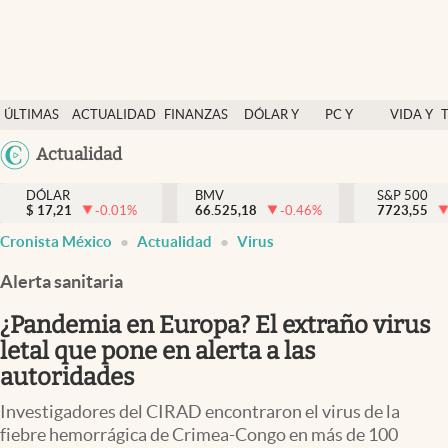
Últimas Noticias
ÚLTIMAS
ACTUALIDAD
FINANZAS
DÓLAR Y
PC Y
VIDA Y
Actualidad
NOTICIAS
Y
MERCADOS
CELULAR
ESTILO
Argentina
Actualidad
Finanzas y economía
ECONOMÍA
España
Dólar y mercados
DÓLAR
BMV
S&P 500
$
17,21
-0.01
%
66.525,18
-0.46
%
México
7723,55
Internacionales
Cronista México
Actualidad
Virus
USA
Opinión
Colombia
Alerta sanitaria
Uruguay
Brand Strategy
¿Pandemia en Europa? El extraño virus
Pc y celular
letal que pone en alerta a las
autoridades
Vida y estilo
Investigadores del CIRAD encontraron el virus de la
Tv
fiebre hemorrágica de Crimea-Congo en más de 100