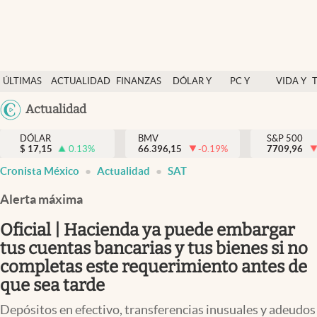
Últimas Noticias
ÚLTIMAS
ACTUALIDAD
FINANZAS
DÓLAR Y
PC Y
VIDA Y
Actualidad
NOTICIAS
Y
MERCADOS
CELULAR
ESTILO
Argentina
Actualidad
Finanzas y economía
ECONOMÍA
España
Dólar y mercados
DÓLAR
BMV
S&P 500
$
17,15
0.13
%
66.396,15
-0.19
%
México
7709,96
Internacionales
Cronista México
Actualidad
SAT
USA
Opinión
Colombia
Alerta máxima
Uruguay
Brand Strategy
Oficial | Hacienda ya puede embargar
Pc y celular
tus cuentas bancarias y tus bienes si no
completas este requerimiento antes de
Vida y estilo
que sea tarde
Tv
Depósitos en efectivo, transferencias inusuales y adeudos