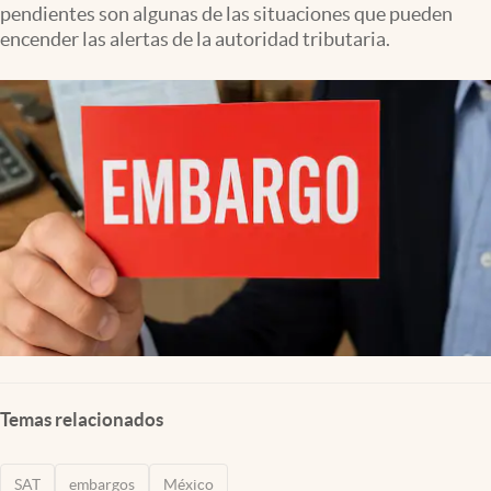
pendientes son algunas de las situaciones que pueden
Clima
encender las alertas de la autoridad tributaria.
Espiritualidad
Mediakit
abre en nueva pestaña
México
Temas relacionados
SAT
embargos
México