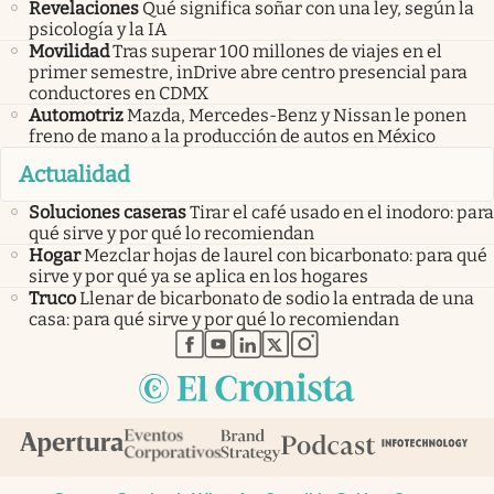
Revelaciones
Qué significa soñar con una ley, según la
psicología y la IA
Movilidad
Tras superar 100 millones de viajes en el
primer semestre, inDrive abre centro presencial para
conductores en CDMX
Automotriz
Mazda, Mercedes-Benz y Nissan le ponen
freno de mano a la producción de autos en México
Actualidad
Soluciones caseras
Tirar el café usado en el inodoro: para
qué sirve y por qué lo recomiendan
Hogar
Mezclar hojas de laurel con bicarbonato: para qué
sirve y por qué ya se aplica en los hogares
Truco
Llenar de bicarbonato de sodio la entrada de una
casa: para qué sirve y por qué lo recomiendan
abre en nueva pestaña
abre en nueva pestaña
abre en nueva pestaña
abre en nueva pestaña
abre en nueva pestaña