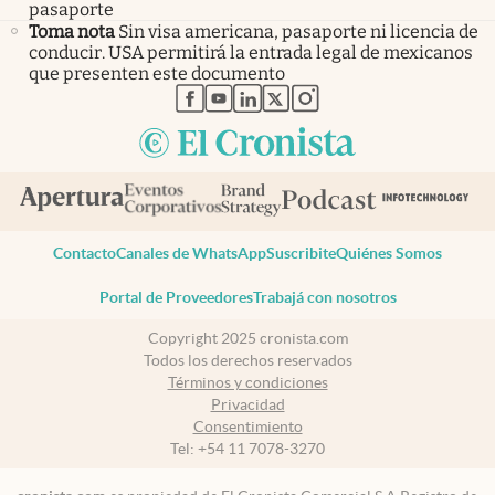
pasaporte
Toma nota
Sin visa americana, pasaporte ni licencia de
conducir. USA permitirá la entrada legal de mexicanos
que presenten este documento
abre en nueva pestaña
abre en nueva pestaña
abre en nueva pestaña
abre en nueva pestaña
abre en nueva pestaña
Contacto
Canales de WhatsApp
Suscribite
Quiénes Somos
Portal de Proveedores
Trabajá con nosotros
Copyright 2025 cronista.com
Todos los derechos reservados
Términos y condiciones
Privacidad
Consentimiento
Tel:
+54 11 7078-3270