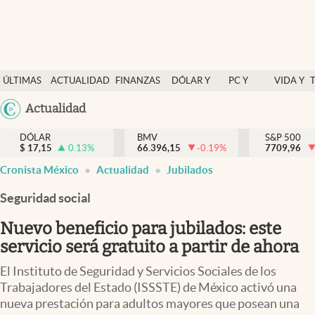
Últimas Noticias
ÚLTIMAS
ACTUALIDAD
FINANZAS
DÓLAR Y
PC Y
VIDA Y
Actualidad
NOTICIAS
Y
MERCADOS
CELULAR
ESTILO
Argentina
Actualidad
Finanzas y economía
ECONOMÍA
España
Dólar y mercados
DÓLAR
BMV
S&P 500
$
17,15
0.13
%
66.396,15
-0.19
%
México
7709,96
Internacionales
Cronista México
Actualidad
Jubilados
USA
Opinión
Colombia
Seguridad social
Uruguay
Brand Strategy
Nuevo beneficio para jubilados: este
Pc y celular
servicio será gratuito a partir de ahora
Vida y estilo
El Instituto de Seguridad y Servicios Sociales de los
Trabajadores del Estado (ISSSTE) de México activó una
Tv
nueva prestación para adultos mayores que posean una