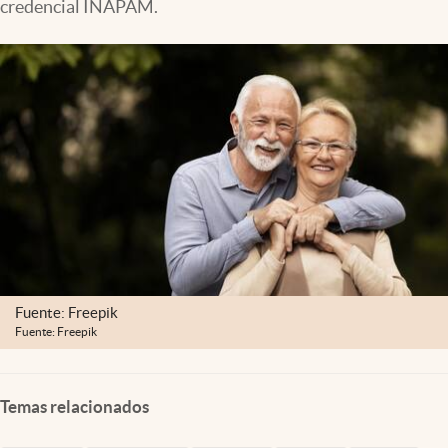
credencial INAPAM.
Clima
Espiritualidad
Mediakit
abre en nueva pestaña
México
Fuente: Freepik
Fuente: Freepik
Temas relacionados