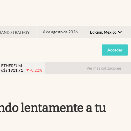
6 de agosto de 2026
Edición:
México
RAND STRATEGY
Argentina
Acceder
España
México
ETHEREUM
Ver más cotizaciones
u$s
1911,71
-0.22
%
USA
Colombia
Uruguay
ndo lentamente a tu