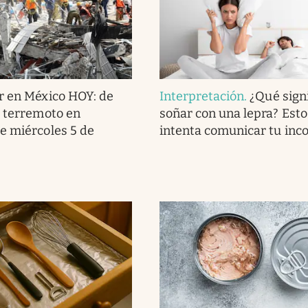
r en México HOY: de
Interpretación
.
¿Qué signi
l terremoto en
soñar con una lepra? Esto
e miércoles 5 de
intenta comunicar tu inc