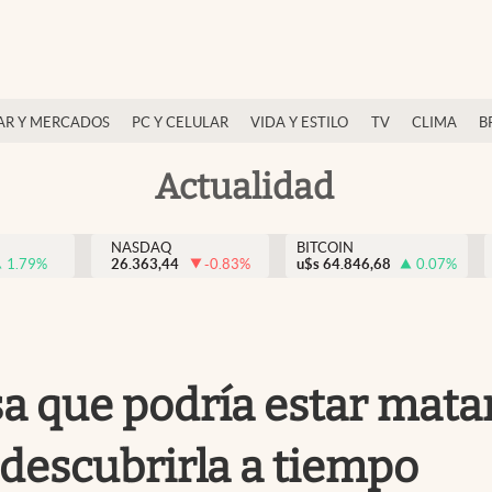
AR Y MERCADOS
PC Y CELULAR
VIDA Y ESTILO
TV
CLIMA
B
Actualidad
NASDAQ
BITCOIN
1.79
%
26.363,44
-0.83
%
u$s
64.846,68
0.07
%
a que podría estar mata
 descubrirla a tiempo