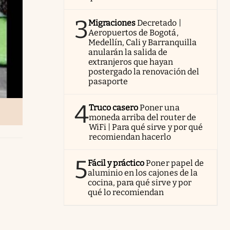
3
Migraciones
Decretado |
Aeropuertos de Bogotá,
Medellín, Cali y Barranquilla
anularán la salida de
extranjeros que hayan
postergado la renovación del
pasaporte
4
Truco casero
Poner una
moneda arriba del router de
WiFi | Para qué sirve y por qué
recomiendan hacerlo
5
Fácil y práctico
Poner papel de
aluminio en los cajones de la
cocina, para qué sirve y por
qué lo recomiendan