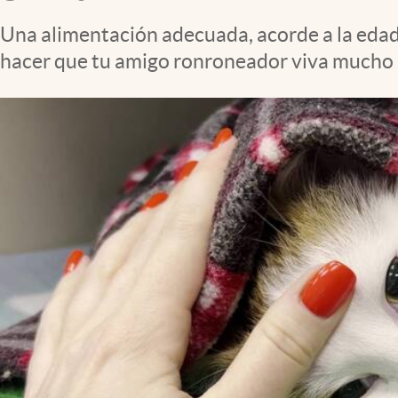
Clima
Una alimentación adecuada, acorde a la edad
Espiritualidad
hacer que tu amigo ronroneador viva mucho 
Mediakit
abre en nueva pestaña