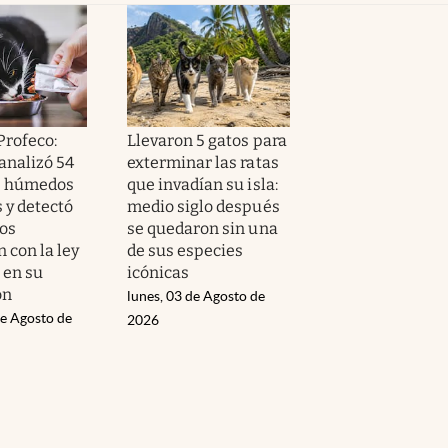
Profeco:
Llevaron 5 gatos para
analizó 54
exterminar las ratas
s húmedos
que invadían su isla:
 y detectó
medio siglo después
os
se quedaron sin una
 con la ley
de sus especies
 en su
icónicas
ón
lunes, 03 de Agosto de
de Agosto de
2026