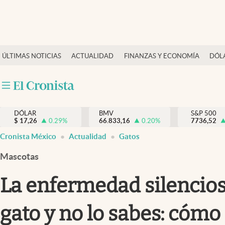
Últimas Noticias
ÚLTIMAS NOTICIAS
ACTUALIDAD
FINANZAS Y ECONOMÍA
DÓL
Actualidad
Finanzas y economía
Dólar y mercados
DÓLAR
BMV
S&P 500
Internacionales
$
17,26
0.29
%
66.833,16
0.20
%
7736,52
Opinión
Cronista México
Actualidad
Gatos
Brand Strategy
Mascotas
Pc y celular
La enfermedad silencios
Vida y estilo
gato y no lo sabes: cómo
Tv