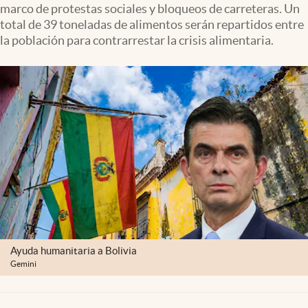
marco de protestas sociales y bloqueos de carreteras. Un
Clima
total de 39 toneladas de alimentos serán repartidos entre
Espiritualidad
la población para contrarrestar la crisis alimentaria.
Mediakit
abre en nueva pestaña
México
Ayuda humanitaria a Bolivia
Gemini