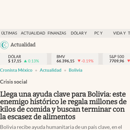
Últimas Noticias
ÚLTIMAS
ACTUALIDAD
FINANZAS
DÓLAR Y
PC Y
VIDA Y
Actualidad
NOTICIAS
Y
MERCADOS
CELULAR
ESTILO
Argentina
Actualidad
Finanzas y economía
ECONOMÍA
España
Dólar y mercados
DÓLAR
BMV
S&P 500
$
17,15
0.13
%
66.396,15
-0.19
%
México
7709,96
Internacionales
Cronista México
Actualidad
Bolivia
USA
Opinión
Colombia
Crisis social
Uruguay
Brand Strategy
Llega una ayuda clave para Bolivia: este
Pc y celular
enemigo histórico le regala millones de
kilos de comida y buscan terminar con
Vida y estilo
la escasez de alimentos
Tv
Bolivia recibe ayuda humanitaria de un país clave, en el