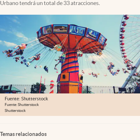
Urbano tendrá un total de 33 atracciones.
Clima
Espiritualidad
Mediakit
abre en nueva pestaña
México
Fuente: Shutterstock
Fuente: Shutterstock
Shutterstock
Temas relacionados