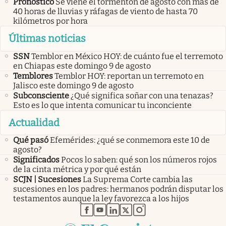
Pronóstico
Se viene el tormentón de agosto con más de
40 horas de lluvias y ráfagas de viento de hasta 70
kilómetros por hora
Últimas noticias
SSN
Temblor en México HOY: de cuánto fue el terremoto
en Chiapas este domingo 9 de agosto
Temblores
Temblor HOY: reportan un terremoto en
Jalisco este domingo 9 de agosto
Subconsciente
¿Qué significa soñar con una tenazas?
Esto es lo que intenta comunicar tu inconciente
Actualidad
Qué pasó
Efemérides: ¿qué se conmemora este 10 de
agosto?
Significados
Pocos lo saben: qué son los números rojos
de la cinta métrica y por qué están
SCJN | Sucesiones
La Suprema Corte cambia las
sucesiones en los padres: hermanos podrán disputar los
testamentos aunque la ley favorezca a los hijos
abre en nueva pestaña
abre en nueva pestaña
abre en nueva pestaña
abre en nueva pestaña
abre en nueva pestaña