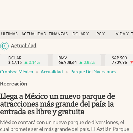
Últimas Noticias
ÚLTIMAS
ACTUALIDAD
FINANZAS
DÓLAR Y
PC Y
VIDA Y
Actualidad
NOTICIAS
Y
MERCADOS
CELULAR
ESTILO
Argentina
Actualidad
Finanzas y economía
ECONOMÍA
España
Dólar y mercados
DÓLAR
BMV
S&P 500
$
17,15
0.14
%
66.938,64
0.82
%
México
7709,96
Internacionales
Cronista México
Actualidad
Parque De Diversiones
USA
Opinión
Colombia
Recreación
Uruguay
Brand Strategy
Llega a México un nuevo parque de
Pc y celular
atracciones más grande del país: la
entrada es libre y gratuita
Vida y estilo
México contará con un nuevo parque de diversiones, el
Tv
cual promete ser el más grande del país. El Aztlán Parque