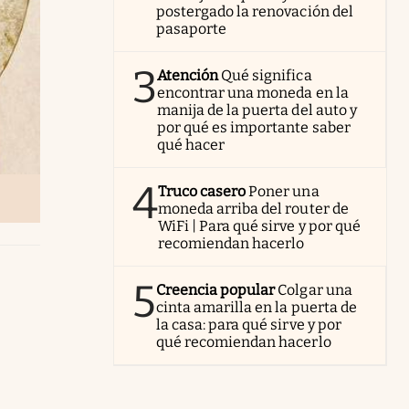
postergado la renovación del
pasaporte
3
Atención
Qué significa
encontrar una moneda en la
manija de la puerta del auto y
por qué es importante saber
qué hacer
4
Truco casero
Poner una
moneda arriba del router de
WiFi | Para qué sirve y por qué
recomiendan hacerlo
5
Creencia popular
Colgar una
cinta amarilla en la puerta de
la casa: para qué sirve y por
qué recomiendan hacerlo