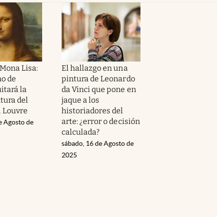
 Mona Lisa:
El hallazgo en una
no de
pintura de Leonardo
itará la
da Vinci que pone en
tura del
jaque a los
 Louvre
historiadores del
arte: ¿error o decisión
e Agosto de
calculada?
sábado, 16 de Agosto de
2025