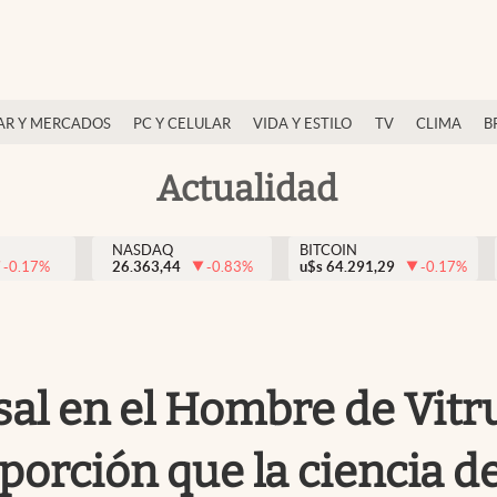
AR Y MERCADOS
PC Y CELULAR
VIDA Y ESTILO
TV
CLIMA
B
Actualidad
NASDAQ
BITCOIN
-0.17
%
26.363,44
-0.83
%
u$s
64.291,29
-0.17
%
sal en el Hombre de Vitr
porción que la ciencia d