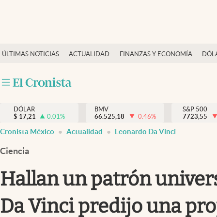
Últimas Noticias
ÚLTIMAS NOTICIAS
ACTUALIDAD
FINANZAS Y ECONOMÍA
DÓL
Actualidad
Finanzas y economía
Dólar y mercados
DÓLAR
BMV
S&P 500
Internacionales
$
17,21
0.01
%
66.525,18
-0.46
%
7723,55
Opinión
Cronista México
Actualidad
Leonardo Da Vinci
Brand Strategy
Ciencia
Pc y celular
Hallan un patrón univer
Vida y estilo
Da Vinci predijo una pro
Tv