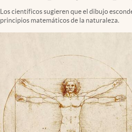
Clima
Los científicos sugieren que el dibujo esco
Espiritualidad
principios matemáticos de la naturaleza.
Mediakit
abre en nueva pestaña