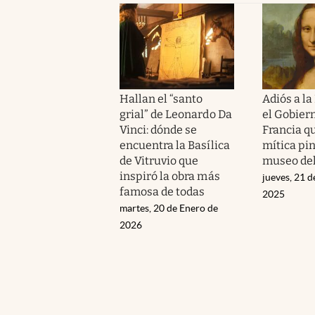
Hallan el “santo
Adiós a la
grial” de Leonardo Da
el Gobier
Vinci: dónde se
Francia qu
encuentra la Basílica
mítica pin
de Vitruvio que
museo del
inspiró la obra más
jueves, 21 d
famosa de todas
2025
martes, 20 de Enero de
2026