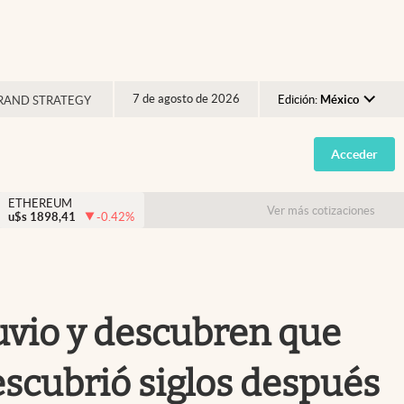
7 de agosto de 2026
Edición:
México
RAND STRATEGY
Argentina
Acceder
España
México
ETHEREUM
Ver más cotizaciones
u$s
1898,41
-0.42
%
USA
Colombia
Uruguay
uvio y descubren que
escubrió siglos después