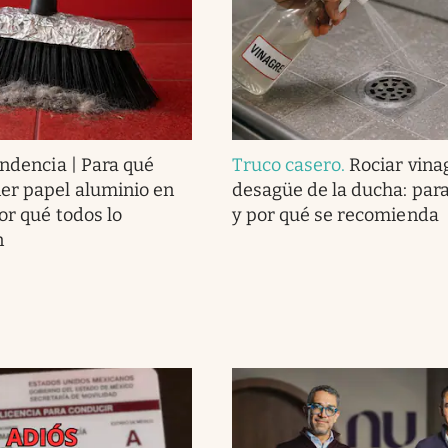
endencia | Para qué
Truco casero
.
Rociar vina
er papel aluminio en
desagüe de la ducha: para
or qué todos lo
y por qué se recomienda
n