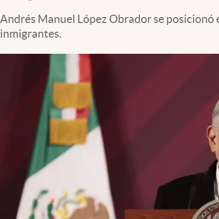
Clima
Andrés Manuel López Obrador se posicionó e
Espiritualidad
inmigrantes.
Mediakit
abre en nueva pestaña