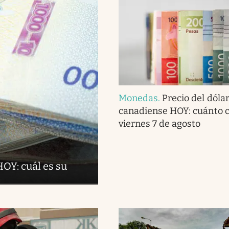
Monedas
.
Precio del dóla
canadiense HOY: cuánto c
viernes 7 de agosto
OY: cuál es su