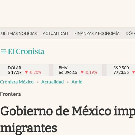
Últimas Noticias
ÚLTIMAS NOTICIAS
ACTUALIDAD
FINANZAS Y ECONOMÍA
DÓL
Actualidad
Finanzas y economía
Dólar y mercados
DÓLAR
BMV
S&P 500
Internacionales
$
17,17
-0.20
%
66.396,15
-0.19
%
7723,55
Opinión
Cronista México
Actualidad
Amlo
Brand Strategy
Frontera
Pc y celular
Gobierno de México impu
Vida y estilo
migrantes
Tv