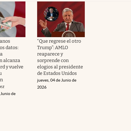
canos
“Que regrese el otro
os datos:
Trump”: AMLO
la
reaparece y
n alcanza
sorprende con
rd y vuelve
elogios al presidente
u
de Estados Unidos
ón
jueves, 04 de Junio de
ez
2026
 Junio de