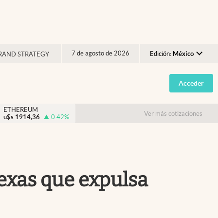
7 de agosto de 2026
Edición:
México
RAND STRATEGY
Argentina
Acceder
España
México
ETHEREUM
Ver más cotizaciones
u$s
1914,36
0.42
%
USA
Colombia
Uruguay
exas que expulsa