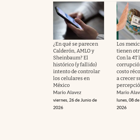
¿En qué se parecen
Los mexi
Calderón, AMLO y
tienen otr
Sheinbaum? El
Con la 4T 
histórico (y fallido)
corrupció
intento de controlar
costo réco
los celulares en
a crecer s
México
percepci
Mario Alavez
Mario Alav
viernes, 26 de Junio de
lunes, 08 de
2026
2026