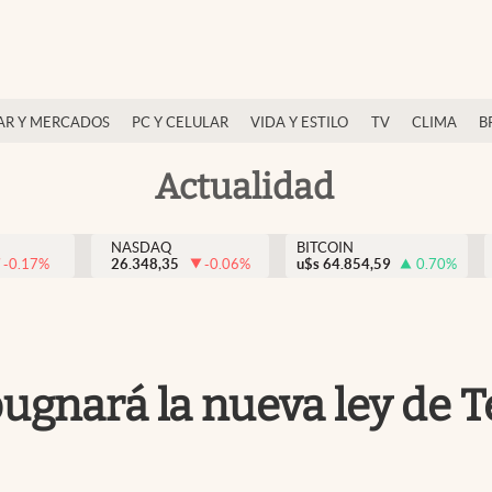
AR Y MERCADOS
PC Y CELULAR
VIDA Y ESTILO
TV
CLIMA
B
Actualidad
NASDAQ
BITCOIN
-0.17
%
26.348,35
-0.06
%
u$s
64.854,59
0.70
%
gnará la nueva ley de T