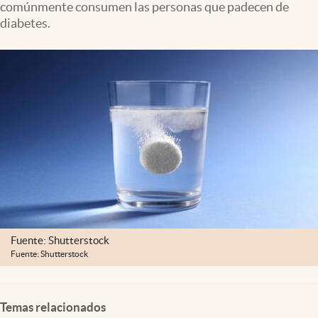
comúnmente consumen las personas que padecen de
Clima
diabetes.
Espiritualidad
Mediakit
abre en nueva pestaña
México
Fuente: Shutterstock
Fuente: Shutterstock
Temas relacionados