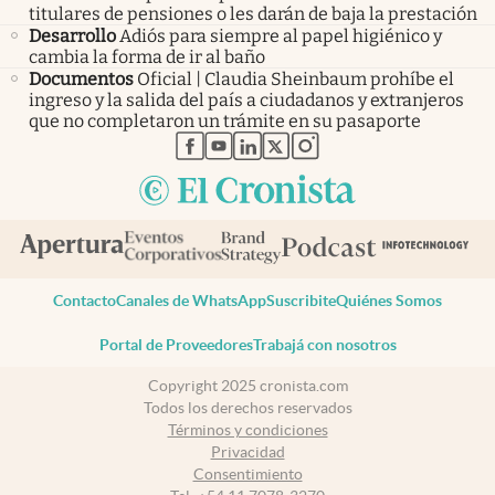
titulares de pensiones o les darán de baja la prestación
Desarrollo
Adiós para siempre al papel higiénico y
cambia la forma de ir al baño
Documentos
Oficial | Claudia Sheinbaum prohíbe el
ingreso y la salida del país a ciudadanos y extranjeros
que no completaron un trámite en su pasaporte
abre en nueva pestaña
abre en nueva pestaña
abre en nueva pestaña
abre en nueva pestaña
abre en nueva pestaña
Contacto
Canales de WhatsApp
Suscribite
Quiénes Somos
Portal de Proveedores
Trabajá con nosotros
Copyright 2025 cronista.com
Todos los derechos reservados
Términos y condiciones
Privacidad
Consentimiento