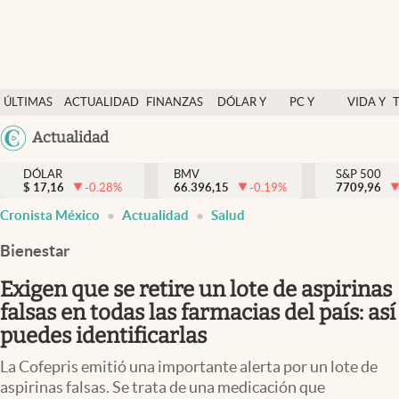
Últimas Noticias
ÚLTIMAS
ACTUALIDAD
FINANZAS
DÓLAR Y
PC Y
VIDA Y
Actualidad
NOTICIAS
Y
MERCADOS
CELULAR
ESTILO
Argentina
Actualidad
Finanzas y economía
ECONOMÍA
España
Dólar y mercados
DÓLAR
BMV
S&P 500
$
17,16
-0.28
%
66.396,15
-0.19
%
México
7709,96
Internacionales
Cronista México
Actualidad
Salud
USA
Opinión
Colombia
Bienestar
Uruguay
Brand Strategy
Exigen que se retire un lote de aspirinas
Pc y celular
falsas en todas las farmacias del país: así
puedes identificarlas
Vida y estilo
La Cofepris emitió una importante alerta por un lote de
Tv
aspirinas falsas. Se trata de una medicación que