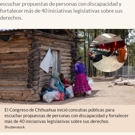
escuchar propuestas de personas con discapacidad y
Clima
fortalecer más de 40 iniciativas legislativas sobre sus
Espiritualidad
derechos.
Mediakit
abre en nueva pestaña
México
El Congreso de Chihuahua inició consultas públicas para
escuchar propuestas de personas con discapacidad y fortalecer
más de 40 iniciativas legislativas sobre sus derechos.
Shutterstock