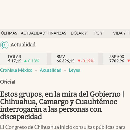
Últimas Noticias
ÚLTIMAS
ACTUALIDAD
FINANZAS
DÓLAR Y
PC Y
VIDA Y
Actualidad
NOTICIAS
Y
MERCADOS
CELULAR
ESTILO
Argentina
Actualidad
Finanzas y economía
ECONOMÍA
España
Dólar y mercados
DÓLAR
BMV
S&P 500
$
17,15
0.13
%
66.396,15
-0.19
%
México
7709,96
Internacionales
Cronista México
Actualidad
Leyes
USA
Opinión
Colombia
Oficial
Uruguay
Brand Strategy
Estos grupos, en la mira del Gobierno |
Pc y celular
Chihuahua, Camargo y Cuauhtémoc
interrogarán a las personas con
Vida y estilo
discapacidad
Tv
El Congreso de Chihuahua inició consultas públicas para