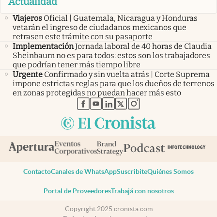
Actualidad
Viajeros
Oficial | Guatemala, Nicaragua y Honduras
vetarán el ingreso de ciudadanos mexicanos que
retrasen este trámite con su pasaporte
Implementación
Jornada laboral de 40 horas de Claudia
Sheinbaum no es para todos: estos son los trabajadores
que podrían tener más tiempo libre
Urgente
Confirmado y sin vuelta atrás | Corte Suprema
impone estrictas reglas para que los dueños de terrenos
en zonas protegidas no puedan hacer más esto
abre en nueva pestaña
abre en nueva pestaña
abre en nueva pestaña
abre en nueva pestaña
abre en nueva pestaña
Contacto
Canales de WhatsApp
Suscribite
Quiénes Somos
Portal de Proveedores
Trabajá con nosotros
Copyright 2025 cronista.com