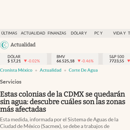
Últimas Noticias
ÚLTIMAS
ACTUALIDAD
FINANZAS
DÓLAR Y
PC Y
VIDA Y
Actualidad
NOTICIAS
Y
MERCADOS
CELULAR
ESTILO
Argentina
Actualidad
Finanzas y economía
ECONOMÍA
España
Dólar y mercados
DÓLAR
BMV
S&P 500
$
17,21
-0.02
%
66.525,18
-0.46
%
México
7723,55
Internacionales
Cronista México
Actualidad
Corte De Agua
USA
Opinión
Colombia
Servicios
Uruguay
Brand Strategy
Estas colonias de la CDMX se quedarán
Pc y celular
sin agua: descubre cuáles son las zonas
más afectadas
Vida y estilo
Esta medida, informada por el Sistema de Aguas de la
Tv
Ciudad de México (Sacmex), se debe a trabajos de