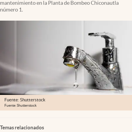
mantenimiento en la Planta de Bombeo Chiconautla
Clima
número 1.
Espiritualidad
Mediakit
abre en nueva pestaña
México
Fuente: Shutterstock
Fuente: Shutterstock
Temas relacionados