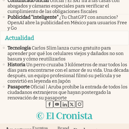
Comunicado oficial
Oficial | El SAT irá a las casas con
abogados y cámaras especiales para verificar el
cumplimiento de las obligaciones fiscales
Publicidad "inteligente"
¿Tu ChatGPT con anuncios?
OpenAI abre la publicidad en México para usuarios Free
y Go
Actualidad
Tecnología
Carlos Slim lanza curso gratuito para
aprender por qué los celulares viejos y dañados no son
basura y cómo reutilizarlos
Historia
Un perro cruzaba 3 kilómetros de mar todos los
días para encontrarse con el amor de su vida. Una década
después, un equipo profesional filmó su película y se
convirtió en leyenda en Japón
Pasaporte
Oficial | Aruba prohíbe la entrada de todos los
ciudadanos extranjeros que hayan postergado la
renovación de su pasaporte
abre en nueva pestaña
abre en nueva pestaña
abre en nueva pestaña
abre en nueva pestaña
abre en nueva pestaña