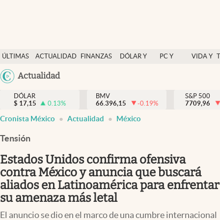
Últimas Noticias
ÚLTIMAS
ACTUALIDAD
FINANZAS
DÓLAR Y
PC Y
VIDA Y
Actualidad
NOTICIAS
Y
MERCADOS
CELULAR
ESTILO
Argentina
Actualidad
Finanzas y economía
ECONOMÍA
España
Dólar y mercados
DÓLAR
BMV
S&P 500
$
17,15
0.13
%
66.396,15
-0.19
%
México
7709,96
Internacionales
Cronista México
Actualidad
México
USA
Opinión
Colombia
Tensión
Uruguay
Brand Strategy
Estados Unidos confirma ofensiva
Pc y celular
contra México y anuncia que buscará
aliados en Latinoamérica para enfrentar
Vida y estilo
su amenaza más letal
Tv
El anuncio se dio en el marco de una cumbre internacional