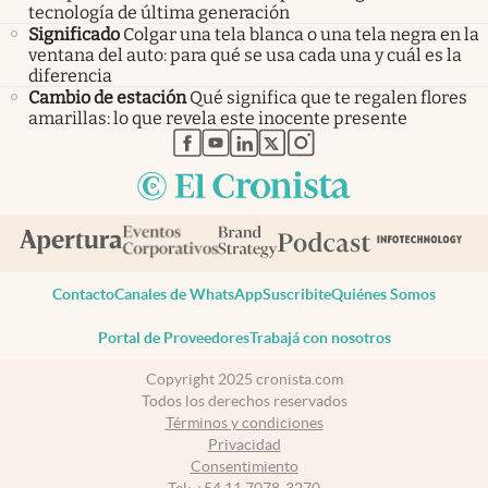
tecnología de última generación
Significado
Colgar una tela blanca o una tela negra en la
ventana del auto: para qué se usa cada una y cuál es la
diferencia
Cambio de estación
Qué significa que te regalen flores
amarillas: lo que revela este inocente presente
abre en nueva pestaña
abre en nueva pestaña
abre en nueva pestaña
abre en nueva pestaña
abre en nueva pestaña
Contacto
Canales de WhatsApp
Suscribite
Quiénes Somos
Portal de Proveedores
Trabajá con nosotros
Copyright 2025 cronista.com
Todos los derechos reservados
Términos y condiciones
Privacidad
Consentimiento
Tel:
+54 11 7078-3270