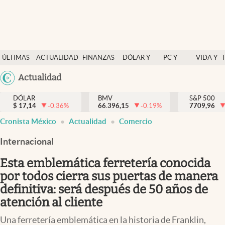
Últimas Noticias
ÚLTIMAS
ACTUALIDAD
FINANZAS
DÓLAR Y
PC Y
VIDA Y
Actualidad
NOTICIAS
Y
MERCADOS
CELULAR
ESTILO
Argentina
Actualidad
Finanzas y economía
ECONOMÍA
España
Dólar y mercados
DÓLAR
BMV
S&P 500
$
17,14
-0.36
%
66.396,15
-0.19
%
México
7709,96
Internacionales
Cronista México
Actualidad
Comercio
USA
Opinión
Colombia
Internacional
Uruguay
Brand Strategy
Esta emblemática ferretería conocida
Pc y celular
por todos cierra sus puertas de manera
definitiva: será después de 50 años de
Vida y estilo
atención al cliente
Tv
Una ferretería emblemática en la historia de Franklin,