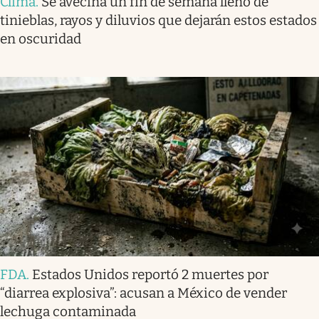
Clima
.
Se avecina un fin de semana lleno de
tinieblas, rayos y diluvios que dejarán estos estados
en oscuridad
FDA
.
Estados Unidos reportó 2 muertes por
“diarrea explosiva”: acusan a México de vender
lechuga contaminada