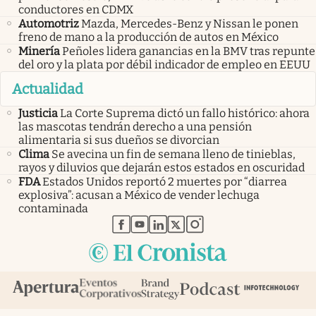
conductores en CDMX
Automotriz
Mazda, Mercedes-Benz y Nissan le ponen
freno de mano a la producción de autos en México
Minería
Peñoles lidera ganancias en la BMV tras repunte
del oro y la plata por débil indicador de empleo en EEUU
Actualidad
Justicia
La Corte Suprema dictó un fallo histórico: ahora
las mascotas tendrán derecho a una pensión
alimentaria si sus dueños se divorcian
Clima
Se avecina un fin de semana lleno de tinieblas,
rayos y diluvios que dejarán estos estados en oscuridad
FDA
Estados Unidos reportó 2 muertes por “diarrea
explosiva”: acusan a México de vender lechuga
contaminada
abre en nueva pestaña
abre en nueva pestaña
abre en nueva pestaña
abre en nueva pestaña
abre en nueva pestaña