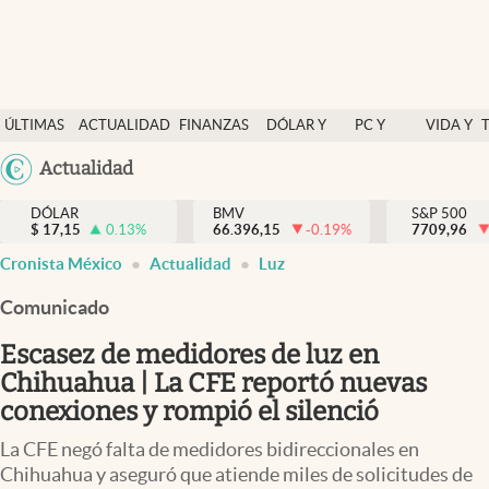
Últimas Noticias
ÚLTIMAS
ACTUALIDAD
FINANZAS
DÓLAR Y
PC Y
VIDA Y
Actualidad
NOTICIAS
Y
MERCADOS
CELULAR
ESTILO
Argentina
Actualidad
Finanzas y economía
ECONOMÍA
España
Dólar y mercados
DÓLAR
BMV
S&P 500
$
17,15
0.13
%
66.396,15
-0.19
%
México
7709,96
Internacionales
Cronista México
Actualidad
Luz
USA
Opinión
Colombia
Comunicado
Uruguay
Brand Strategy
Escasez de medidores de luz en
Pc y celular
Chihuahua | La CFE reportó nuevas
conexiones y rompió el silenció
Vida y estilo
La CFE negó falta de medidores bidireccionales en
Tv
Chihuahua y aseguró que atiende miles de solicitudes de