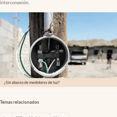
interconexión.
Clima
Espiritualidad
Mediakit
abre en nueva pestaña
México
¿Sin abasto de medidores de luz?
Temas relacionados