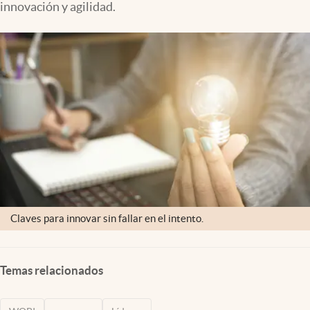
innovación y agilidad.
Clima
Espiritualidad
Mediakit
abre en nueva pestaña
México
Claves para innovar sin fallar en el intento.
Temas relacionados