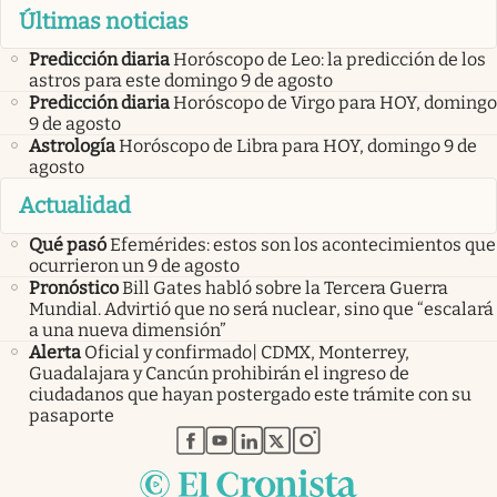
Últimas noticias
Predicción diaria
Horóscopo de Leo: la predicción de los
astros para este domingo 9 de agosto
Predicción diaria
Horóscopo de Virgo para HOY, domingo
9 de agosto
Astrología
Horóscopo de Libra para HOY, domingo 9 de
agosto
Actualidad
Qué pasó
Efemérides: estos son los acontecimientos que
ocurrieron un 9 de agosto
Pronóstico
Bill Gates habló sobre la Tercera Guerra
Mundial. Advirtió que no será nuclear, sino que “escalará
a una nueva dimensión”
Alerta
Oficial y confirmado| CDMX, Monterrey,
Guadalajara y Cancún prohibirán el ingreso de
ciudadanos que hayan postergado este trámite con su
pasaporte
abre en nueva pestaña
abre en nueva pestaña
abre en nueva pestaña
abre en nueva pestaña
abre en nueva pestaña