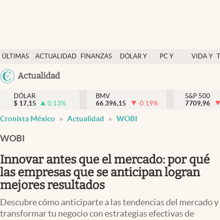
Últimas Noticias
ÚLTIMAS
ACTUALIDAD
FINANZAS
DÓLAR Y
PC Y
VIDA Y
Actualidad
NOTICIAS
Y
MERCADOS
CELULAR
ESTILO
Argentina
Actualidad
Finanzas y economía
ECONOMÍA
España
Dólar y mercados
DÓLAR
BMV
S&P 500
$
17,15
0.13
%
66.396,15
-0.19
%
México
7709,96
Internacionales
Cronista México
Actualidad
WOBI
USA
Opinión
Colombia
WOBI
Uruguay
Brand Strategy
Innovar antes que el mercado: por qué
Pc y celular
las empresas que se anticipan logran
mejores resultados
Vida y estilo
Descubre cómo anticiparte a las tendencias del mercado y
Tv
transformar tu negocio con estrategias efectivas de