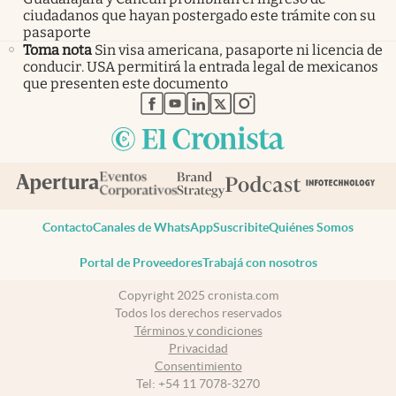
ciudadanos que hayan postergado este trámite con su
pasaporte
Toma nota
Sin visa americana, pasaporte ni licencia de
conducir. USA permitirá la entrada legal de mexicanos
que presenten este documento
abre en nueva pestaña
abre en nueva pestaña
abre en nueva pestaña
abre en nueva pestaña
abre en nueva pestaña
Contacto
Canales de WhatsApp
Suscribite
Quiénes Somos
Portal de Proveedores
Trabajá con nosotros
Copyright 2025 cronista.com
Todos los derechos reservados
Términos y condiciones
Privacidad
Consentimiento
Tel:
+54 11 7078-3270