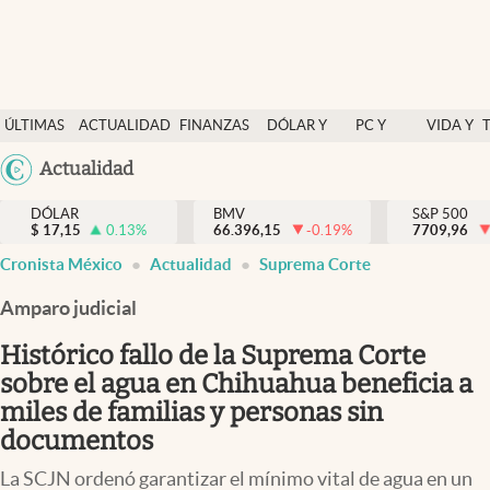
Últimas Noticias
ÚLTIMAS
ACTUALIDAD
FINANZAS
DÓLAR Y
PC Y
VIDA Y
Actualidad
NOTICIAS
Y
MERCADOS
CELULAR
ESTILO
Argentina
Actualidad
Finanzas y economía
ECONOMÍA
España
Dólar y mercados
DÓLAR
BMV
S&P 500
$
17,15
0.13
%
66.396,15
-0.19
%
México
7709,96
Internacionales
Cronista México
Actualidad
Suprema Corte
USA
Opinión
Colombia
Amparo judicial
Uruguay
Brand Strategy
Histórico fallo de la Suprema Corte
Pc y celular
sobre el agua en Chihuahua beneficia a
miles de familias y personas sin
Vida y estilo
documentos
Tv
La SCJN ordenó garantizar el mínimo vital de agua en un