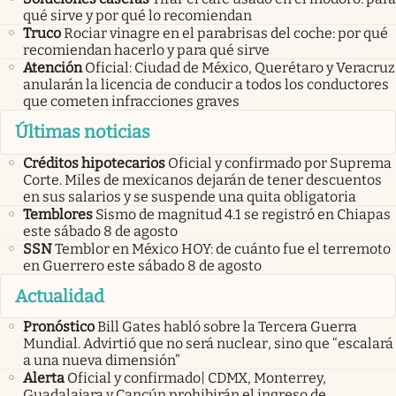
qué sirve y por qué lo recomiendan
Truco
Rociar vinagre en el parabrisas del coche: por qué
recomiendan hacerlo y para qué sirve
Atención
Oficial: Ciudad de México, Querétaro y Veracruz
anularán la licencia de conducir a todos los conductores
que cometen infracciones graves
Últimas noticias
Créditos hipotecarios
Oficial y confirmado por Suprema
Corte. Miles de mexicanos dejarán de tener descuentos
en sus salarios y se suspende una quita obligatoria
Temblores
Sismo de magnitud 4.1 se registró en Chiapas
este sábado 8 de agosto
SSN
Temblor en México HOY: de cuánto fue el terremoto
en Guerrero este sábado 8 de agosto
Actualidad
Pronóstico
Bill Gates habló sobre la Tercera Guerra
Mundial. Advirtió que no será nuclear, sino que “escalará
a una nueva dimensión”
Alerta
Oficial y confirmado| CDMX, Monterrey,
Guadalajara y Cancún prohibirán el ingreso de