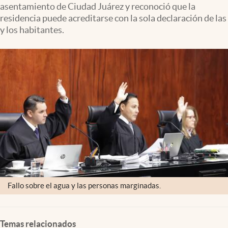
asentamiento de Ciudad Juárez y reconoció que la
Clima
residencia puede acreditarse con la sola declaración de las
Espiritualidad
y los habitantes.
Mediakit
abre en nueva pestaña
México
Fallo sobre el agua y las personas marginadas.
Temas relacionados