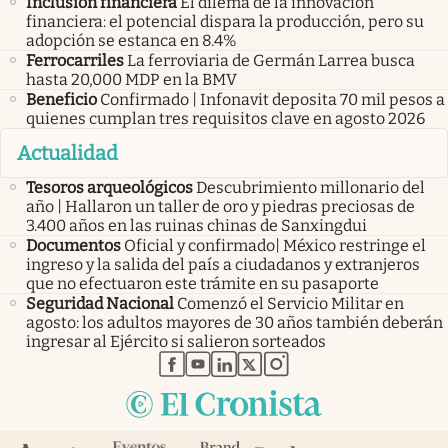
Inclusión financiera
El dilema de la innovación
financiera: el potencial dispara la producción, pero su
adopción se estanca en 8.4%
Ferrocarriles
La ferroviaria de Germán Larrea busca
hasta 20,000 MDP en la BMV
Beneficio
Confirmado | Infonavit deposita 70 mil pesos a
quienes cumplan tres requisitos clave en agosto 2026
Actualidad
Tesoros arqueológicos
Descubrimiento millonario del
año | Hallaron un taller de oro y piedras preciosas de
3.400 años en las ruinas chinas de Sanxingdui
Documentos
Oficial y confirmado| México restringe el
ingreso y la salida del país a ciudadanos y extranjeros
que no efectuaron este trámite en su pasaporte
Seguridad Nacional
Comenzó el Servicio Militar en
agosto: los adultos mayores de 30 años también deberán
ingresar al Ejército si salieron sorteados
abre en nueva pestaña
abre en nueva pestaña
abre en nueva pestaña
abre en nueva pestaña
abre en nueva pestaña