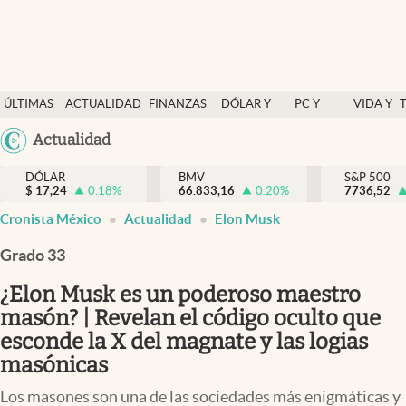
Últimas Noticias
ÚLTIMAS
ACTUALIDAD
FINANZAS
DÓLAR Y
PC Y
VIDA Y
Actualidad
NOTICIAS
Y
MERCADOS
CELULAR
ESTILO
Argentina
Actualidad
Finanzas y economía
ECONOMÍA
España
Dólar y mercados
DÓLAR
BMV
S&P 500
$
17,24
0.18
%
66.833,16
0.20
%
México
7736,52
Internacionales
Cronista México
Actualidad
Elon Musk
USA
Opinión
Colombia
Grado 33
Uruguay
Brand Strategy
¿Elon Musk es un poderoso maestro
Pc y celular
masón? | Revelan el código oculto que
esconde la X del magnate y las logias
Vida y estilo
masónicas
Tv
Los masones son una de las sociedades más enigmáticas y