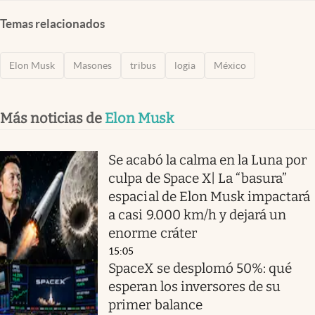
Temas relacionados
Elon Musk
Masones
tribus
logia
México
Más noticias de
Elon Musk
Se acabó la calma en la Luna por
culpa de Space X| La “basura”
espacial de Elon Musk impactará
a casi 9.000 km/h y dejará un
enorme cráter
15:05
SpaceX se desplomó 50%: qué
esperan los inversores de su
primer balance