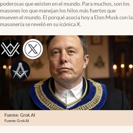
poderosas que existen en el mundo. Para muchos, son los
Clima
masones los que manejan los hilos más fuertes que
Espiritualidad
mueven el mundo. El porqué asocia hoy a Elon Musk con la
masonería se reveló en su icónica X.
Mediakit
abre en nueva pestaña
México
Fuente: Grok AI
Fuente: Grok AI