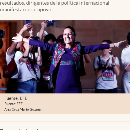
resultados, dirigentes de la política internacional
Clima
manifestaron su apoyo.
Espiritualidad
Mediakit
abre en nueva pestaña
México
Fuente: EFE
Fuente: EFE
Alex Cruz Mario Guzmán