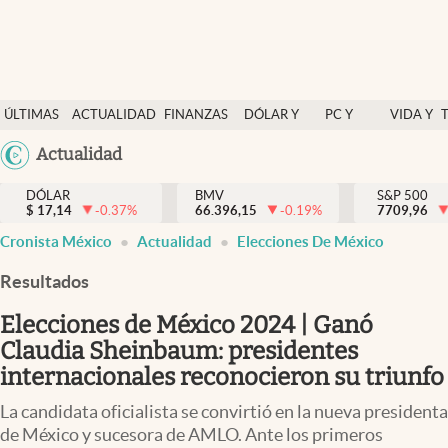
Últimas Noticias
ÚLTIMAS
ACTUALIDAD
FINANZAS
DÓLAR Y
PC Y
VIDA Y
Actualidad
NOTICIAS
Y
MERCADOS
CELULAR
ESTILO
Argentina
Actualidad
Finanzas y economía
ECONOMÍA
España
Dólar y mercados
DÓLAR
BMV
S&P 500
$
17,14
-0.37
%
66.396,15
-0.19
%
México
7709,96
Internacionales
Cronista México
Actualidad
Elecciones De México
USA
Opinión
Colombia
Resultados
Uruguay
Brand Strategy
Elecciones de México 2024 | Ganó
Pc y celular
Claudia Sheinbaum: presidentes
internacionales reconocieron su triunfo
Vida y estilo
La candidata oficialista se convirtió en la nueva presidenta
Tv
de México y sucesora de AMLO. Ante los primeros