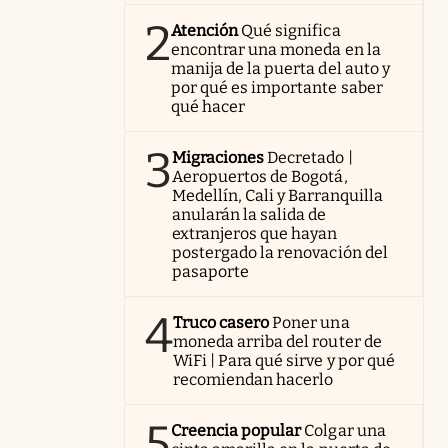
2
Atención
Qué significa
encontrar una moneda en la
manija de la puerta del auto y
por qué es importante saber
qué hacer
3
Migraciones
Decretado |
Aeropuertos de Bogotá,
Medellín, Cali y Barranquilla
anularán la salida de
extranjeros que hayan
postergado la renovación del
pasaporte
4
Truco casero
Poner una
moneda arriba del router de
WiFi | Para qué sirve y por qué
recomiendan hacerlo
5
Creencia popular
Colgar una