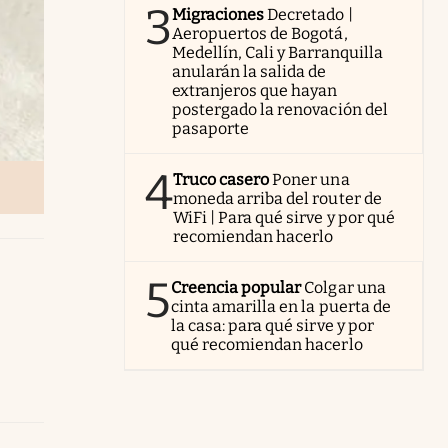
3
Migraciones
Decretado |
Aeropuertos de Bogotá,
Medellín, Cali y Barranquilla
anularán la salida de
extranjeros que hayan
postergado la renovación del
pasaporte
4
Truco casero
Poner una
moneda arriba del router de
WiFi | Para qué sirve y por qué
recomiendan hacerlo
5
Creencia popular
Colgar una
cinta amarilla en la puerta de
la casa: para qué sirve y por
qué recomiendan hacerlo