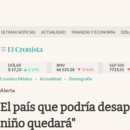
Últimas Noticias
ÚLTIMAS NOTICIAS
ACTUALIDAD
FINANZAS Y ECONOMÍA
DÓL
Actualidad
Finanzas y economía
Dólar y mercados
DÓLAR
BMV
S&P 500
Internacionales
$
17,23
0.14
%
66.525,18
-0.46
%
7723,55
Opinión
Cronista México
Actualidad
Demografía
Brand Strategy
Alerta
Pc y celular
El país que podría desa
Vida y estilo
niño quedará"
Tv