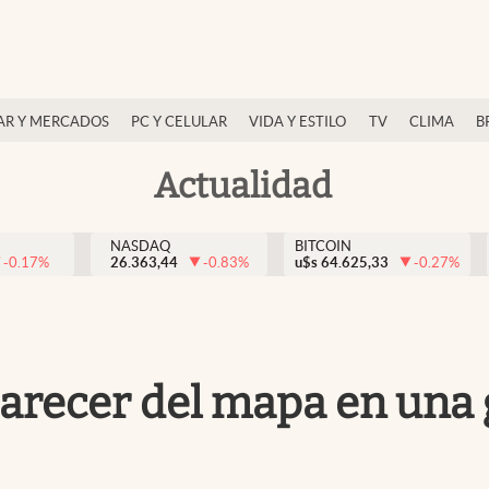
AR Y MERCADOS
PC Y CELULAR
VIDA Y ESTILO
TV
CLIMA
B
Actualidad
NASDAQ
BITCOIN
-0.17
%
26.363,44
-0.83
%
u$s
64.625,33
-0.27
%
parecer del mapa en una 