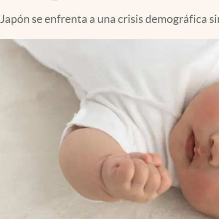
Clima
Japón se enfrenta a una crisis demográfica s
Espiritualidad
Mediakit
abre en nueva pestaña