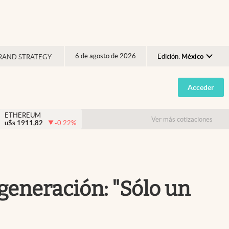
6 de agosto de 2026
Edición:
México
RAND STRATEGY
Argentina
Acceder
España
México
ETHEREUM
Ver más cotizaciones
u$s
1911,82
-0.22
%
USA
Colombia
Uruguay
generación: "Sólo un