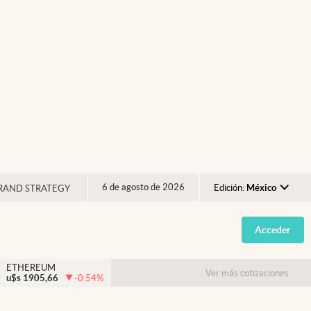
6 de agosto de 2026
Edición:
México
RAND STRATEGY
Argentina
Acceder
España
México
ETHEREUM
Ver más cotizaciones
u$s
1905,66
-0.54
%
USA
Colombia