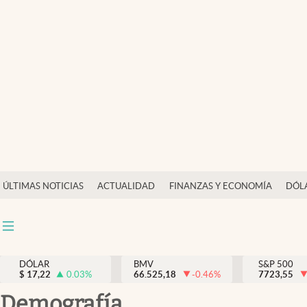
Últimas Noticias
Actualidad
Finanzas y economía
Dólar y mercados
Internacionales
Opinión
ÚLTIMAS NOTICIAS
ACTUALIDAD
FINANZAS Y ECONOMÍA
DÓL
Brand Strategy
Pc y celular
Vida y estilo
DÓLAR
BMV
S&P 500
$
17,22
0.03
%
66.525,18
-0.46
%
7723,55
Tv
demografía