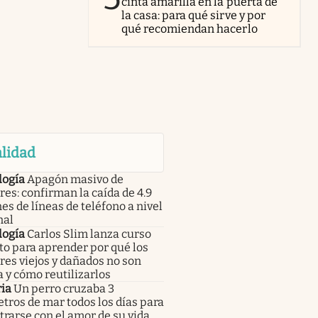
cinta amarilla en la puerta de
la casa: para qué sirve y por
qué recomiendan hacerlo
lidad
logía
Apagón masivo de
res: confirman la caída de 4.9
es de líneas de teléfono a nivel
nal
logía
Carlos Slim lanza curso
to para aprender por qué los
res viejos y dañados no son
 y cómo reutilizarlos
ia
Un perro cruzaba 3
tros de mar todos los días para
rarse con el amor de su vida.