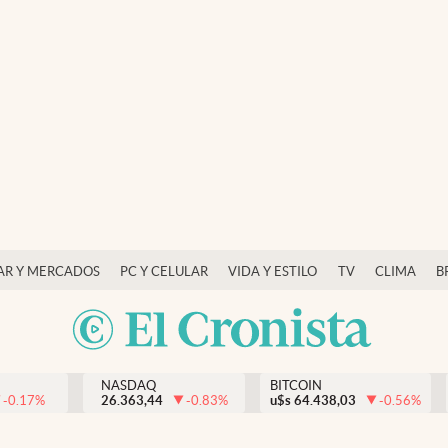
AR Y MERCADOS
PC Y CELULAR
VIDA Y ESTILO
TV
CLIMA
B
NASDAQ
BITCOIN
-0.17
%
26.363,44
-0.83
%
u$s
64.438,03
-0.56
%