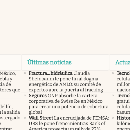
Últimas noticias
Actua
 México,
Fractura... hidráulica
Claudia
Tecno
ebla y
Sheinbaum le pone fin al dogma
celula
cia de
energético de AMLO: su comité de
millon
ctores que
expertos abre la puerta al fracking
nacio
Seguros
GNP absorbe la cartera
Tecno
corporativa de Swiss Re en México
gratui
ellín,
para crear una potencia de cobertura
celula
 la salida
global
basura
ostergado
Wall Street
La encrucijada de FEMSA:
Histor
e
UBS le pone freno mientras Bank of
kilóme
ontrar
America proyecta un rally de 22%
encont