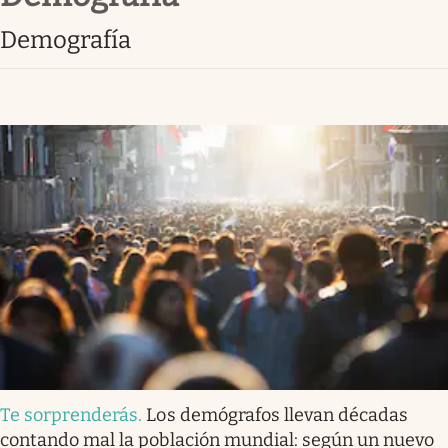
Clima
demografía
Espiritualidad
Mediakit
abre en nueva pestaña
Te sorprenderás
.
Los demógrafos llevan décadas
contando mal la población mundial: según un nuevo