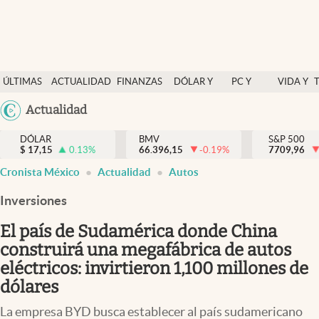
Últimas Noticias
ÚLTIMAS
ACTUALIDAD
FINANZAS
DÓLAR Y
PC Y
VIDA Y
Actualidad
NOTICIAS
Y
MERCADOS
CELULAR
ESTILO
Argentina
Actualidad
Finanzas y economía
ECONOMÍA
España
Dólar y mercados
DÓLAR
BMV
S&P 500
$
17,15
0.13
%
66.396,15
-0.19
%
México
7709,96
Internacionales
Cronista México
Actualidad
Autos
USA
Opinión
Colombia
Inversiones
Uruguay
Brand Strategy
El país de Sudamérica donde China
Pc y celular
construirá una megafábrica de autos
eléctricos: invirtieron 1,100 millones de
Vida y estilo
dólares
Tv
La empresa BYD busca establecer al país sudamericano