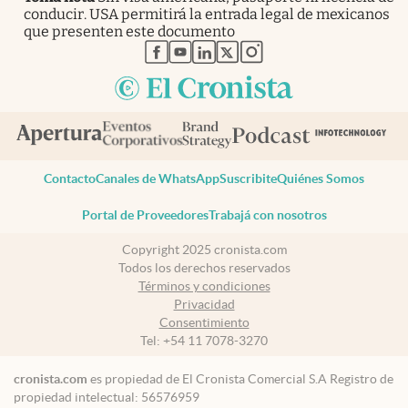
conducir. USA permitirá la entrada legal de mexicanos
que presenten este documento
abre en nueva pestaña
abre en nueva pestaña
abre en nueva pestaña
abre en nueva pestaña
abre en nueva pestaña
Contacto
Canales de WhatsApp
Suscribite
Quiénes Somos
Portal de Proveedores
Trabajá con nosotros
Copyright 2025 cronista.com
Todos los derechos reservados
Términos y condiciones
Privacidad
Consentimiento
Tel:
+54 11 7078-3270
cronista.com
es propiedad de El Cronista Comercial S.A Registro de
propiedad intelectual: 56576959