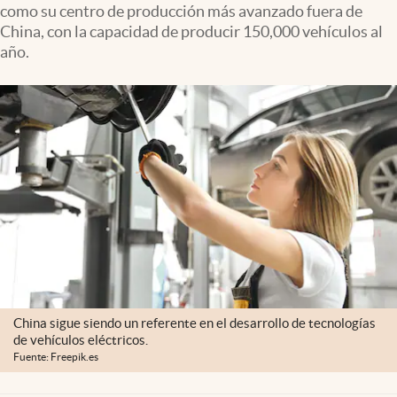
como su centro de producción más avanzado fuera de
Clima
China, con la capacidad de producir 150,000 vehículos al
Espiritualidad
año.
Mediakit
abre en nueva pestaña
México
China sigue siendo un referente en el desarrollo de tecnologías
de vehículos eléctricos.
Fuente: Freepik.es