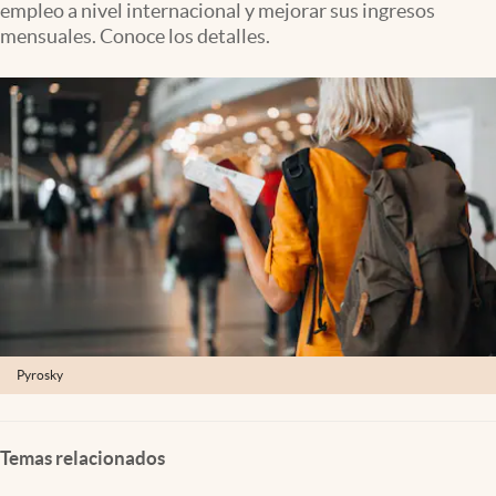
empleo a nivel internacional y mejorar sus ingresos
Clima
mensuales. Conoce los detalles.
Espiritualidad
Mediakit
abre en nueva pestaña
México
Pyrosky
Temas relacionados