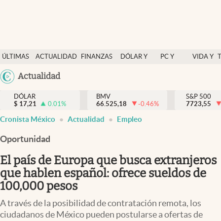
Últimas Noticias
ÚLTIMAS
ACTUALIDAD
FINANZAS
DÓLAR Y
PC Y
VIDA Y
Actualidad
NOTICIAS
Y
MERCADOS
CELULAR
ESTILO
Argentina
Actualidad
Finanzas y economía
ECONOMÍA
España
Dólar y mercados
DÓLAR
BMV
S&P 500
$
17,21
0.01
%
66.525,18
-0.46
%
México
7723,55
Internacionales
Cronista México
Actualidad
Empleo
USA
Opinión
Colombia
Oportunidad
Uruguay
Brand Strategy
El país de Europa que busca extranjeros
Pc y celular
que hablen español: ofrece sueldos de
100,000 pesos
Vida y estilo
A través de la posibilidad de contratación remota, los
Tv
ciudadanos de México pueden postularse a ofertas de